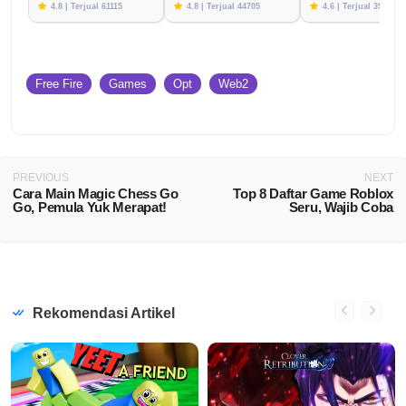
4.8 | Terjual 61115
4.8 | Terjual 44705
4.6 | Terjual 39783
Free Fire
Games
Opt
Web2
PREVIOUS
NEXT
Cara Main Magic Chess Go
Top 8 Daftar Game Roblox
Go, Pemula Yuk Merapat!
Seru, Wajib Coba
Rekomendasi Artikel