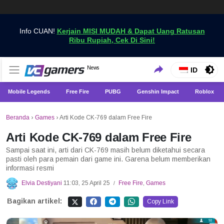
Info CUAN!
Kerjain MISI MUDAH & Dapat Uang Ratusan
Ribu Rupiah, Cek Di Sini!
Dapatkan Berita Games Terbaru Hanya di VCGamers
News
VCGamers News
ID
Mobile Legends
Free Fire
PUBG
Genshin Impact
Roblox
Beranda
›
Games
›
Arti Kode CK-769 dalam Free Fire
Arti Kode CK-769 dalam Free Fire
Sampai saat ini, arti dari CK-769 masih belum diketahui secara
pasti oleh para pemain dari game ini. Garena belum memberikan
informasi resmi
Elvia Destiyani
11:03, 25 April 25
Free Fire
,
Games
/
Bagikan artikel:
Copy Link