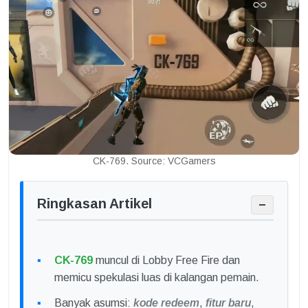
CK-769. Source: VCGamers
Ringkasan Artikel
−
CK-769
muncul di Lobby Free Fire dan
memicu spekulasi luas di kalangan pemain.
Banyak asumsi:
kode redeem
,
fitur baru
,