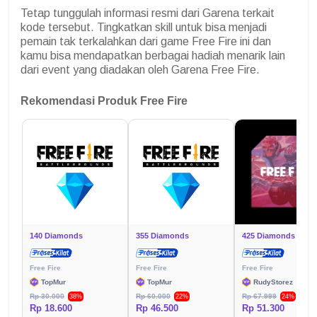
Tetap tunggulah informasi resmi dari Garena terkait
kode tersebut. Tingkatkan skill untuk bisa menjadi
pemain tak terkalahkan dari game Free Fire ini dan
kamu bisa mendapatkan berbagai hadiah menarik lain
dari event yang diadakan oleh Garena Free Fire.
Rekomendasi Produk Free Fire
140 Diamonds
355 Diamonds
425 Diamonds
Free Fire
Free Fire
Free Fire
TopMur
TopMur
RudyStorez
Rp 30.000
Rp 60.000
Rp 67.999
38%
22%
24%
Rp 18.600
Rp 46.500
Rp 51.300