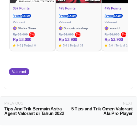
357 Points
475 Points
475 Points
Valorant
Valorant
Valorant
Shaka Store
Donquixoteshop
xoccid
Rp 55.000
Rp 56.000
Rp 56.000
3%
3%
3%
Rp 53.000
Rp 53.900
Rp 53.900
0.0 | Terjual 0
5.0 | Terjual 33
0.0 | Terjual 14
Valorant
PREVIOUS
NEXT
Tips And Trik Bermain Astra
5 Tips and Trik Omen Valorant
Agent Valorant di Tahun 2022
Ala Pro Player