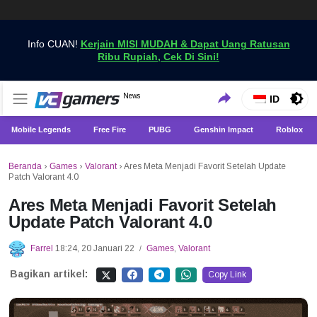
Info CUAN!
Kerjain MISI MUDAH & Dapat Uang Ratusan
Ribu Rupiah, Cek Di Sini!
Dapatkan Berita Games Terbaru Hanya di VCGamers
News
VCGamers News
ID
Mobile Legends
Free Fire
PUBG
Genshin Impact
Roblox
Beranda
›
Games
›
Valorant
›
Ares Meta Menjadi Favorit Setelah Update
Patch Valorant 4.0
Ares Meta Menjadi Favorit Setelah
Update Patch Valorant 4.0
Farrel
18:24, 20 Januari 22
Games
,
Valorant
/
Bagikan artikel:
Copy Link