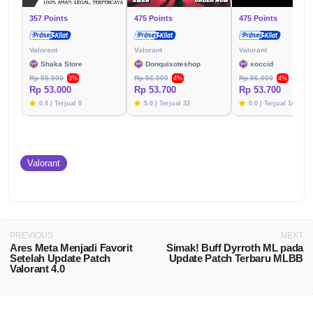
357 Points
475 Points
475 Points
Valorant
Valorant
Valorant
Shaka Store
Donquixoteshop
xoccid
Rp 55.000
Rp 56.000
Rp 56.000
3%
4%
4%
Rp 53.000
Rp 53.700
Rp 53.700
0.0 | Terjual 0
5.0 | Terjual 32
0.0 | Terjual 14
Valorant
PREVIOUS
NEXT
Ares Meta Menjadi Favorit
Simak! Buff Dyrroth ML pada
Setelah Update Patch
Update Patch Terbaru MLBB
Valorant 4.0