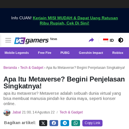
Info CUAN!
Kerjain MISI MUDAH & Dapat Uang Ratusan
Ribu Rupiah, Cek Di Sini!
Dapatkan Berita Games Terbaru Hanya di VCGamers
News
VCGamers News
ID
Mobile Legends
Free Fire
PUBG
Genshin Impact
Roblox
Beranda
›
Tech & Gadget
›
Apa Itu Metaverse? Begini Penjelasan Singkatnya!
Apa Itu Metaverse? Begini Penjelasan
Singkatnya!
apa itu metaverse? Metaverse adalah sebuah dunia virtual yang
bisa membuat manusia pindah ke dunia maya, seperti konser
online.
Jabal
21:00, 14 Agustus 22
Tech & Gadget
/
Bagikan artikel:
Copy Link