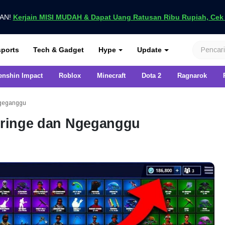
UAN!
Kerjain MISI MUDAH & Dapat Uang Ratusan Ribu Rupiah, Cek D
nya di VCGamers
ports
Tech & Gadget
Hype
Update
enshin Impact
Roblox
Minecraft
Dota 2
Ragnarok
 Ngeganggu
 Cringe dan Ngeganggu