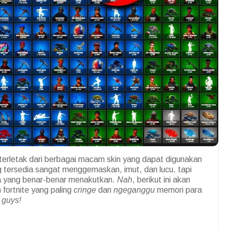
g terletak dari berbagai macam skin yang dapat digunakan
g tersedia sangat menggemaskan, imut, dan lucu, tapi
pa yang benar-benar menakutkan.
Nah
, berikut ini akan
 fortnite yang paling
cringe
dan
ngeganggu
memori para
, guys!