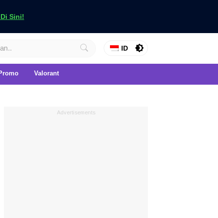
i Sini!
ID
Promo
Valorant
Advertisements