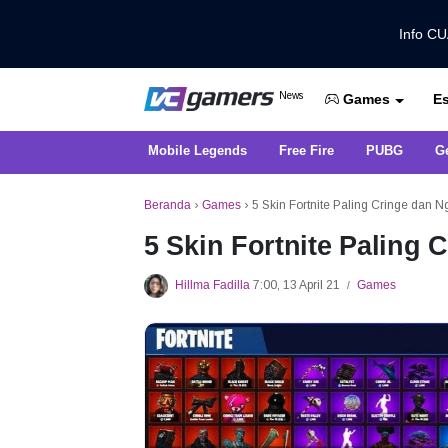
Info C
Dapatkan Berita Games Terbaru Ha
News
Es
VCGamers News
Games
Mobile Legends
Free Fire
PUBG
G
Beranda
›
Games
›
5 Skin Fortnite Paling Cringe dan
5 Skin Fortnite Paling
Hillma Fadilla
7:00, 13 April 21
Games
/