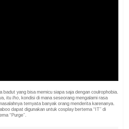
ada badut yang bisa memicu siapa saja dengan coulrophobia.
a, itu
lho
, kondisi di mana seseorang mengalami rasa
 masalahnya ternyata banyak orang menderita karenanya.
ekaboo dapat digunakan untuk cosplay bertema “IT” di
tema “Purge”.