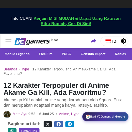
Info CUAN!
Kerjain MISI MUDAH & Dapat Uang Ratusan
Ribu Rupiah, Cek Di Sini!
Dapatkan Berita Games Terbaru Hanya di VCGamers
News
VCGamers News
ID
Mobile Legends
Free Fire
PUBG
Genshin Impact
Roblox
Beranda
›
Hype
›
12 Karakter Terpopuler di Anime Akame Ga Kill, Ada
Favoritmu?
12 Karakter Terpopuler di Anime
Akame Ga Kill, Ada Favoritmu?
Akame ga Kill! adalah anime yang diproduseri oleh Square Enix
dan merupakan adaptasi manga karya Tetsuya Tashiro.
Meta Ayu
9:53, 16 Juni 25
Anime
,
Hype
/
Ikuti VCGamers di Google
Bagikan artikel:
Copy Link