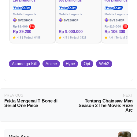
110 Diamonds
568 Diamonds
408 Diamonds
Mobile Legends
Mobile Legends
Mobile Legends
BV2SHOP
BV2SHOP
BV2SHOP
Rp 32.000
Rp 110.000
8%
3%
Rp 29.200
Rp 9.000.000
Rp 106.300
4.3 | Terjual 6488
4.5 | Terjual 3821
4.6 | Terjual 3576
Akame ga Kill
Anime
Hype
Opt
Web2
PREVIOUS
NEXT
Fakta Mengenai T Bone di
Tentang Chainsaw Man
Serial One Piece
Season 2 The Movie: Reze
Arc
Meta Ayu