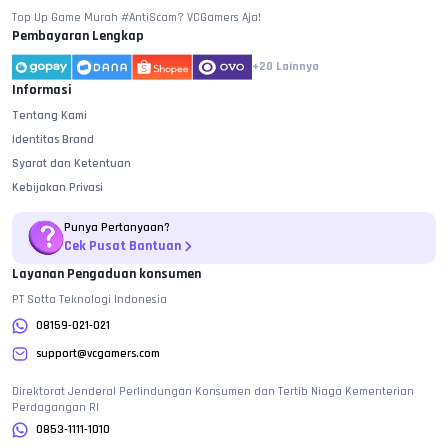
Top Up Game Murah #AntiScam? VCGamers Aja!
Pembayaran Lengkap
+20
Lainnya
Informasi
Tentang Kami
Identitas Brand
Syarat dan Ketentuan
Kebijakan Privasi
Punya Pertanyaan?
Cek Pusat Bantuan
Layanan Pengaduan konsumen
PT Sotta Teknologi Indonesia
08159-021-021
support@vcgamers.com
Direktorat Jenderal Perlindungan Konsumen dan Tertib Niaga Kementerian
Perdagangan RI
0853-1111-1010