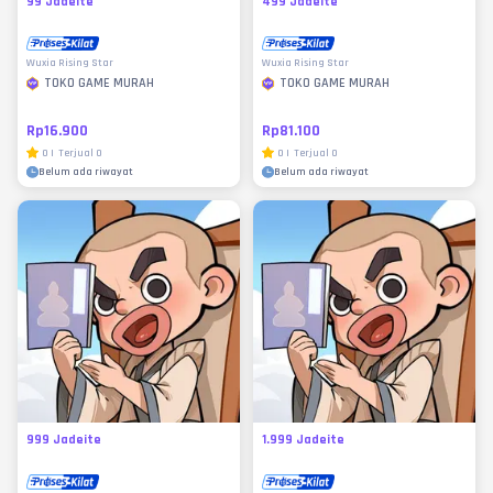
99 Jadeite
499 Jadeite
Wuxia Rising Star
Wuxia Rising Star
TOKO GAME MURAH
TOKO GAME MURAH
Rp16.900
Rp81.100
0
|
Terjual
0
0
|
Terjual
0
Belum ada riwayat
Belum ada riwayat
999 Jadeite
1.999 Jadeite