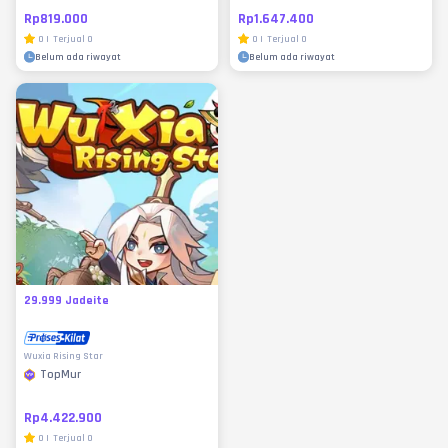
Rp819.000
Rp1.647.400
0
|
Terjual
0
0
|
Terjual
0
Belum ada riwayat
Belum ada riwayat
29.999 Jadeite
Wuxia Rising Star
TopMur
Rp4.422.900
0
|
Terjual
0