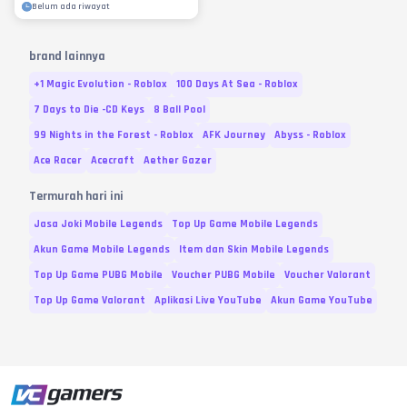
Belum ada riwayat
brand lainnya
+1 Magic Evolution - Roblox
100 Days At Sea - Roblox
7 Days to Die -CD Keys
8 Ball Pool
99 Nights in the Forest - Roblox
AFK Journey
Abyss - Roblox
Ace Racer
Acecraft
Aether Gazer
Termurah hari ini
Jasa Joki Mobile Legends
Top Up Game Mobile Legends
Akun Game Mobile Legends
Item dan Skin Mobile Legends
Top Up Game PUBG Mobile
Voucher PUBG Mobile
Voucher Valorant
Top Up Game Valorant
Aplikasi Live YouTube
Akun Game YouTube