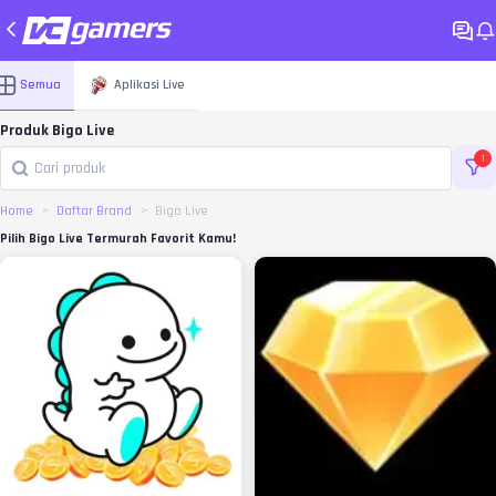
Semua
Aplikasi Live
Produk Bigo Live
1
Home
Daftar Brand
Bigo Live
Pilih Bigo Live Termurah Favorit Kamu!