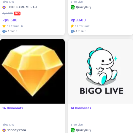
Bigo Live
Bigo Live
TOKO GAME MURAH
QueryKuy
20
%
Rp4.500
Rp3.600
Rp3.600
0
|
Terjual
6
0
|
Terjual
1
±
2 menit
±
2 menit
14 Diamonds
14 Diamonds
Bigo Live
Bigo Live
sancaystore
QueryKuy