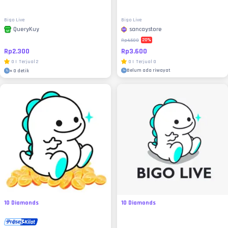
Bigo Live
Bigo Live
sancaystore
QueryKuy
20
%
Rp4.500
Rp3.600
Rp2.300
0
|
Terjual
0
0
|
Terjual
2
Belum ada riwayat
±
0 detik
10 Diamonds
10 Diamonds