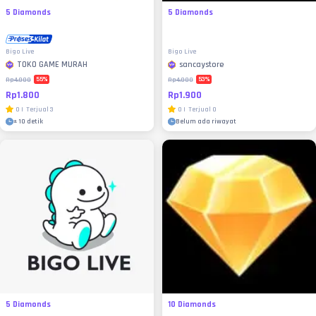
5 Diamonds
5 Diamonds
Bigo Live
Bigo Live
TOKO GAME MURAH
sancaystore
55
%
53
%
Rp4.000
Rp4.000
Rp1.800
Rp1.900
0
|
Terjual
3
0
|
Terjual
0
±
10 detik
Belum ada riwayat
5 Diamonds
10 Diamonds