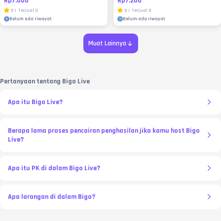
Rp7.000
Rp7.200
0
|
Terjual
0
0
|
Terjual
0
Belum ada riwayat
Belum ada riwayat
Muat Lainnya
Pertanyaan tentang Bigo Live
Apa itu Bigo Live?
Berapa lama proses pencairan penghasilan jika kamu host Bigo
Live?
Apa itu PK di dalam Bigo Live?
Apa larangan di dalam Bigo?