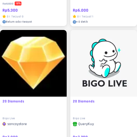
18
%
Rp6.500
Rp5.300
Rp6.000
0
|
Terjual
0
0
|
Terjual
1
Belum ada riwayat
±
0 detik
20 Diamonds
20 Diamonds
Bigo Live
Bigo Live
sancaystore
QueryKuy