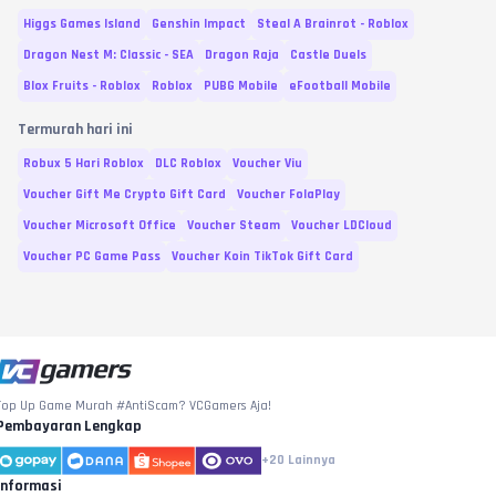
Higgs Games Island
Genshin Impact
Steal A Brainrot - Roblox
Dragon Nest M: Classic - SEA
Dragon Raja
Castle Duels
Blox Fruits - Roblox
Roblox
PUBG Mobile
eFootball Mobile
Termurah hari ini
Robux 5 Hari Roblox
DLC Roblox
Voucher Viu
Voucher Gift Me Crypto Gift Card
Voucher FolaPlay
Voucher Microsoft Office
Voucher Steam
Voucher LDCloud
Voucher PC Game Pass
Voucher Koin TikTok Gift Card
Top Up Game Murah #AntiScam? VCGamers Aja!
Pembayaran Lengkap
+20
Lainnya
Informasi