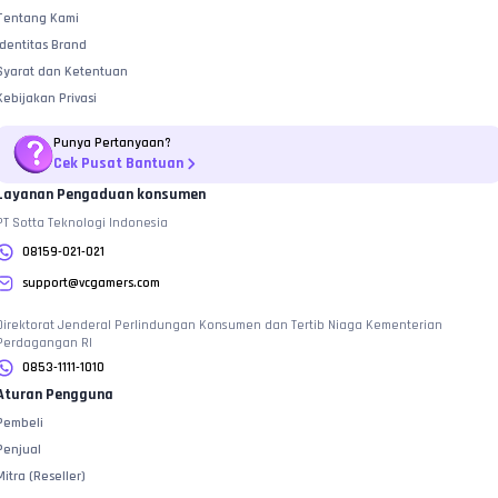
Tentang Kami
Identitas Brand
Syarat dan Ketentuan
Kebijakan Privasi
Punya Pertanyaan?
Cek Pusat Bantuan
Layanan Pengaduan konsumen
PT Sotta Teknologi Indonesia
08159-021-021
support@vcgamers.com
Direktorat Jenderal Perlindungan Konsumen dan Tertib Niaga Kementerian
Perdagangan RI
0853-1111-1010
Aturan Pengguna
Pembeli
Penjual
Mitra (Reseller)