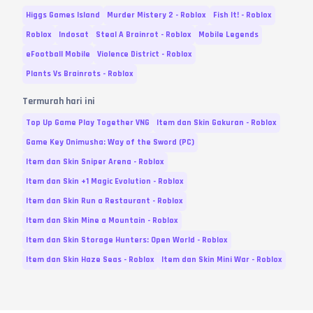
Higgs Games Island
Murder Mistery 2 - Roblox
Fish It! - Roblox
Roblox
Indosat
Steal A Brainrot - Roblox
Mobile Legends
eFootball Mobile
Violence District - Roblox
Plants Vs Brainrots - Roblox
Termurah hari ini
Top Up Game Play Together VNG
Item dan Skin Gakuran - Roblox
Game Key Onimusha: Way of the Sword (PC)
Item dan Skin Sniper Arena - Roblox
Item dan Skin +1 Magic Evolution - Roblox
Item dan Skin Run a Restaurant - Roblox
Item dan Skin Mine a Mountain - Roblox
Item dan Skin Storage Hunters: Open World - Roblox
Item dan Skin Haze Seas - Roblox
Item dan Skin Mini War - Roblox