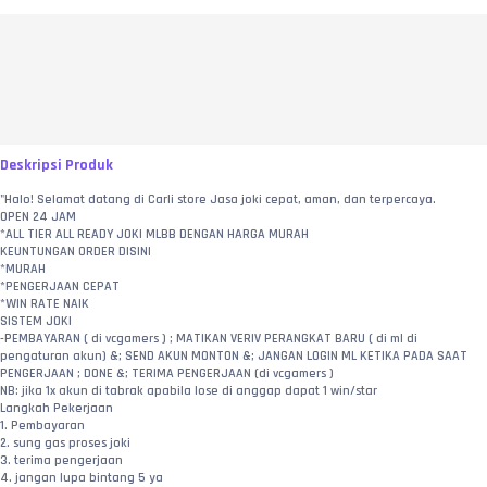
Deskripsi Produk
"Halo! Selamat datang di Carli store Jasa joki cepat, aman, dan terpercaya.
OPEN 24 JAM
*ALL TIER ALL READY JOKI MLBB DENGAN HARGA MURAH
KEUNTUNGAN ORDER DISINI
*MURAH
*PENGERJAAN CEPAT
*WIN RATE NAIK
SISTEM JOKI
-PEMBAYARAN ( di vcgamers ) ; MATIKAN VERIV PERANGKAT BARU ( di ml di 
pengaturan akun) &; SEND AKUN MONTON &; JANGAN LOGIN ML KETIKA PADA SAAT 
PENGERJAAN ; DONE &; TERIMA PENGERJAAN (di vcgamers )
NB: jika 1x akun di tabrak apabila lose di anggap dapat 1 win/star
Langkah Pekerjaan
1. Pembayaran
2. sung gas proses joki
3. terima pengerjaan
4. jangan lupa bintang 5 ya