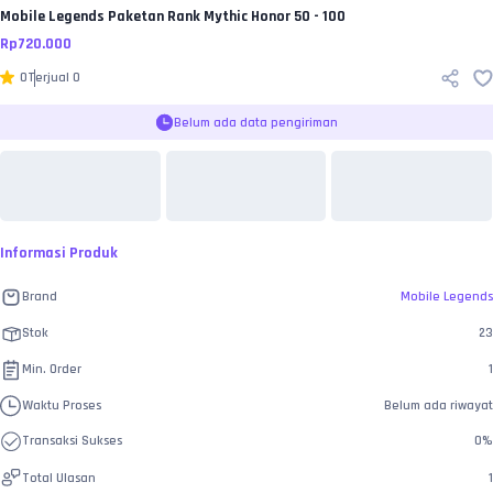
Mobile Legends
Paketan Rank Mythic Honor 50 - 100
Rp
720.000
0
Terjual
0
Belum ada data pengiriman
Informasi Produk
Brand
Mobile Legends
Stok
23
Min. Order
1
Waktu Proses
Belum ada riwayat
Transaksi Sukses
0
%
Total Ulasan
1