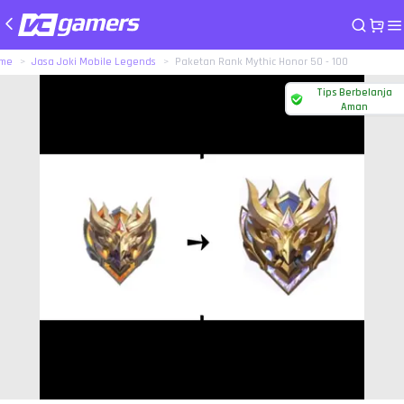
me
Jasa Joki Mobile Legends
Paketan Rank Mythic Honor 50 - 100
Tips Berbelanja
Aman