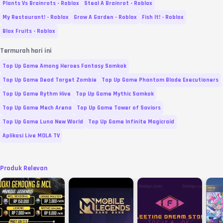
Plants Vs Brainrots - Roblox
Steal A Brainrot - Roblox
My Restaurant! - Roblox
Grow A Garden - Roblox
Fish It! - Roblox
Blox Fruits - Roblox
Termurah hari ini
Top Up Game Among Heroes Fantasy Samkok
Top Up Game Dead Target Zombie
Top Up Game Phantom Blade Executioners
Top Up Game Rythm Hive
Top Up Game Mythic Samkok
Top Up Game Mech Arena
Top Up Game Tower of Saviors
Top Up Game Luna New World
Top Up Game Infinite Magicraid
Aplikasi Live MOLA TV
Produk Relevan