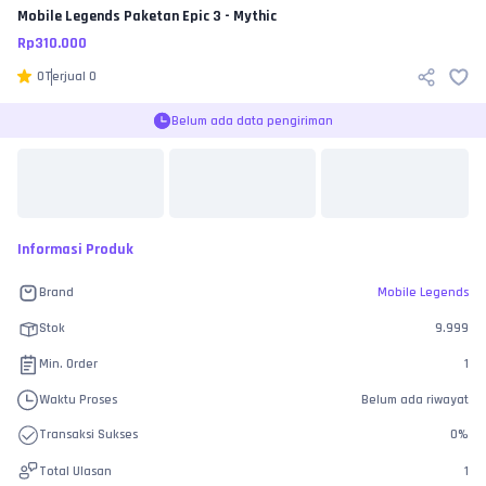
Mobile Legends
Paketan Epic 3 - Mythic
Rp
310.000
0
Terjual
0
Belum ada data pengiriman
Informasi Produk
Brand
Mobile Legends
Stok
9.999
Min. Order
1
Waktu Proses
Belum ada riwayat
Transaksi Sukses
0
%
Total Ulasan
1