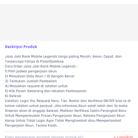
Deskripsi Produk
Jasa Joki Rank Mobile Legends harga paling Murah, Aman, Cepat, dan 
Terpercaya hanya di PasarDjamboe
Cara Order Jasa Joki Rank Mobile Legends :
1) Pilih jadwal pengerjaan akun.
2) Masukkan Data Akun / ID dengan Benar
3) Tentukan Jumlah Pembelian
4) Masukkan request di catatan untuk
5) Klik Pesan Sekarang dan lakukan Pembayaran
6) Selesai
Catatan: Login Via, Request Hero, Tier, Nomor dan Verifikasi ON/OFF bisa isi di 
kolom catatan untuk penjual. Jika Informasi Akun salah lebih dari 3x maka 
Orderan akan di anggap Selesai. Matikan Verifikasi Ceklis Perangkat Baru 
Untuk Mempermudah Proses Pengerjaan Akun. Selama Pengerjaan Akun 
Harap Untuk Tidak Login Agar Tidak Menghambat atau Memperlambat 
Pengerjaan Akun. Terima Kasih.
Laporkan
Kamu menemukan masalah dengan produk ini?