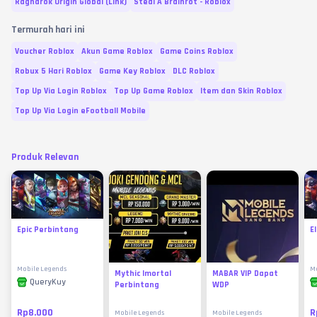
Ragnarok Origin Global (Link)
Steal A Brainrot - Roblox
Termurah hari ini
Voucher Roblox
Akun Game Roblox
Game Coins Roblox
Robux 5 Hari Roblox
Game Key Roblox
DLC Roblox
Top Up Via Login Roblox
Top Up Game Roblox
Item dan Skin Roblox
Top Up Via Login eFootball Mobile
Produk Relevan
Epic Perbintang
E
Mobile Legends
Mo
Mythic Imortal
MABAR VIP Dapat
QueryKuy
Perbintang
WDP
Rp8.000
R
Mobile Legends
Mobile Legends