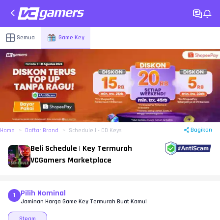
Semua
Game Key
Bagikan
Home
Daftar Brand
Schedule I - CD Keys
Beli Schedule | Key Termurah
VCGamers Marketplace
Pilih Nominal
1
Jaminan Harga Game Key Termurah Buat Kamu!
Steam