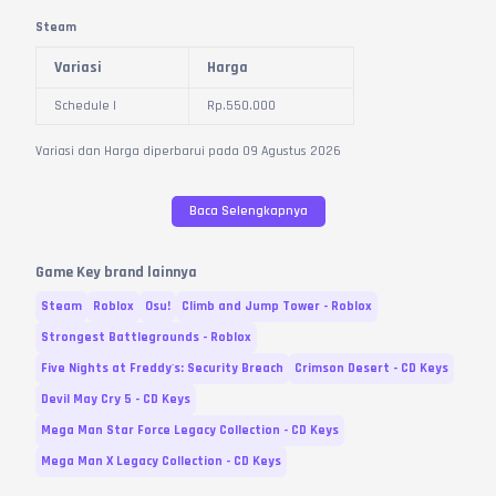
langsung dikirim ke menu "Transaksi" (filter status "Sudah Dikirim")
maksimal 2 jam
Steam
Aktivasi & Konfirmasi – Segera aktivasi kode di platform yang sesuai
Variasi
Harga
(maksimal 1x24 jam).
Konfirmasi pesanan setelah kode berhasil digunakan, dan berikan
Schedule I
Rp.
550.000
ulasan untuk membantu sesama gamer menemukan penjual terbaik.
Variasi dan Harga diperbarui pada
09
Agustus
2026
Baca Selengkapnya
Game Key brand lainnya
Steam
Roblox
Osu!
Climb and Jump Tower - Roblox
Strongest Battlegrounds - Roblox
Five Nights at Freddy's: Security Breach
Crimson Desert - CD Keys
Devil May Cry 5 - CD Keys
Mega Man Star Force Legacy Collection - CD Keys
Mega Man X Legacy Collection - CD Keys