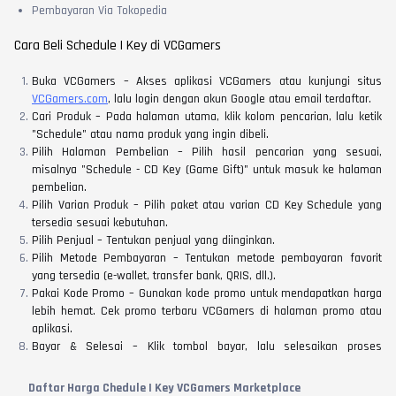
Pembayaran Via Tokopedia
Cara Beli Schedule | Key di VCGamers
Buka VCGamers – Akses aplikasi VCGamers atau kunjungi situs
VCGamers.com
, lalu login dengan akun Google atau email terdaftar.
Cari Produk – Pada halaman utama, klik kolom pencarian, lalu ketik
"Schedule" atau nama produk yang ingin dibeli.
Pilih Halaman Pembelian – Pilih hasil pencarian yang sesuai,
misalnya "Schedule - CD Key (Game Gift)" untuk masuk ke halaman
pembelian.
Pilih Varian Produk – Pilih paket atau varian CD Key Schedule yang
tersedia sesuai kebutuhan.
Pilih Penjual – Tentukan penjual yang diinginkan.
Pilih Metode Pembayaran – Tentukan metode pembayaran favorit
yang tersedia (e-wallet, transfer bank, QRIS, dll.).
Pakai Kode Promo – Gunakan kode promo untuk mendapatkan harga
lebih hemat. Cek promo terbaru VCGamers di halaman promo atau
aplikasi.
Bayar & Selesai – Klik tombol bayar, lalu selesaikan proses
pembayaran sesuai petunjuk yang muncul di layar perangkat.
Kode Dikirim – Setelah pembayaran berhasil, CD Keys Schedule akan
Daftar Harga Chedule | Key VCGamers Marketplace