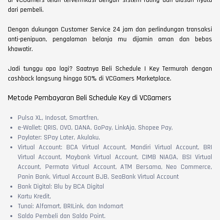
di VCGamers telah terverifikasi dengan sistem rating dan ulasan nyata
dari pembeli.
Dengan dukungan Customer Service 24 jam dan perlindungan transaksi
anti-penipuan, pengalaman belanja mu dijamin aman dan bebas
khawatir.
Jadi tunggu apa lagi? Saatnya Beli Schedule | Key Termurah dengan
cashback langsung hingga 50% di VCGamers Marketplace.
Metode Pembayaran Beli Schedule Key di VCGamers
Pulsa XL, Indosat, Smartfren,
e-Wallet: QRIS, OVO, DANA, GoPay, LinkAja, Shopee Pay,
Paylater: SPay Later, Akulaku,
Virtual Account: BCA Virtual Account, Mandiri Virtual Account, BRI
Virtual Account, Maybank Virtual Account, CIMB NIAGA, BSI Virtual
Account, Permata Virtual Account, ATM Bersama, Neo Commerce,
Panin Bank, Virtual Account BJB, SeaBank Virtual Account
Bank Digital: Blu by BCA Digital
Kartu Kredit,
Tunai: Alfamart, BRILink, dan Indomart
Saldo Pembeli dan Saldo Point.