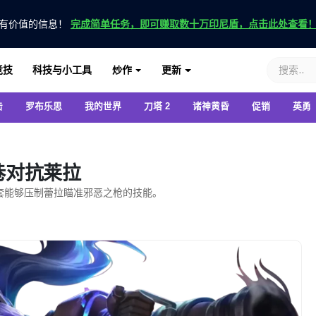
有价值的信息！
完成简单任务，即可赚取数十万印尼盾，点击此处查看
竞技
科技与小工具
炒作
更新
击
罗布乐思
我的世界
刀塔 2
诸神黄昏
促销
英勇
巷对抗莱拉
需要一套能够压制蕾拉瞄准邪恶之枪的技能。