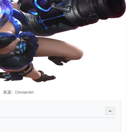
来源：DevianArt
−