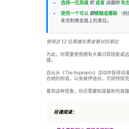
选择一位英雄
眨
或者
远程的
攻
使用一个可以
戳
模糊或爆裂
（例如
来克制黄金路上的莱拉。
使用这 12 位英雄在黄金巷对抗莱拉
为此，你需要使用拥有大量闪现技能或
雄。
自从从《The Aspirants》活动
合她的构造，以免被伊迪丝、贝娅特丽
看到这种现象，你还需要知道最新的英
另请阅读：