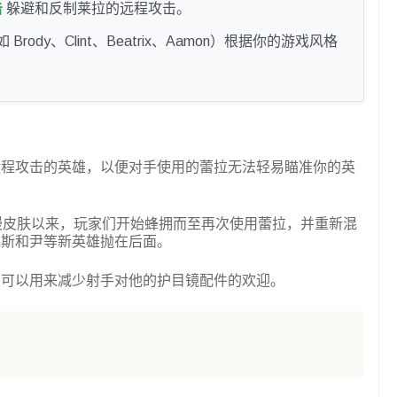
击
躲避和反制莱拉的远程攻击。
 Brody、Clint、Beatrix、Aamon）根据你的游戏风格
远程攻击的英雄，以便对手使用的蕾拉无法轻易瞄准你的英
中获得动漫皮肤以来，玩家们开始蜂拥而至再次使用蕾拉，并重新混
克斯和尹等新英雄抛在后面。
雄可以用来减少射手对他的护目镜配件的欢迎。