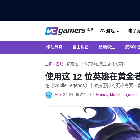
仅在 VCGamers 获取最新的游戏新闻
消息
电子
VC游戏新闻
游戏
移动传奇
自由射击
绝地求生
原神冲
主页
›
游戏
›
使用这 12 位英雄在黄金巷对抗莱拉
使用这 12 位英雄在黄金
在《Mobile Legends》中对抗蕾拉的英雄
Rifki
2月26日5时4:00
Games
,
Mobile Legends
/