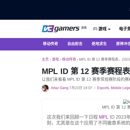
仅在 VCGamers 获取最新的游戏新闻
消息
电子
VC游戏新闻
游戏
移动传奇
自由射击
绝地求生
原神冲
主页
›
游戏
›
移动传奇
›
MPL ID 第 12 赛季赛程表，2023
MPL ID 第 12 赛季赛程表
让我们来看看 MPL ID 第 12 赛季常规赛阶段
Artaz Gang
7月23日 18:07
Esports
,
Mobile Leg
/
MPL ID 第 
这次我们来回顾一下日程
MPL
ID 20
刻，尤其是在这个应用了不同徽章系统