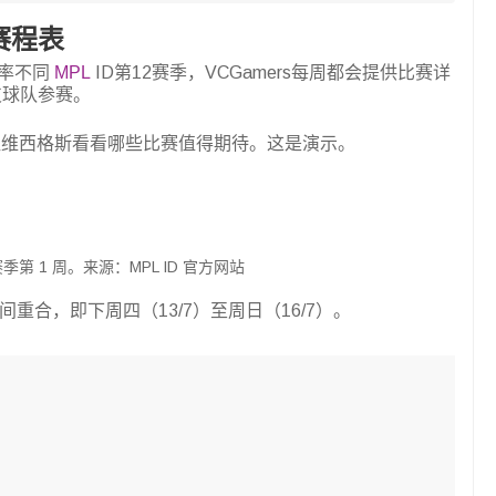
赛赛程表
索率不同
MPL
ID第12赛季，VCGamers每周都会提供比赛详
支球队参赛。
让维西格斯看看哪些比赛值得期待。这是演示。
）
2 赛季第 1 周。来源：MPL ID 官方网站
间重合，即下周四（13/7）至周日（16/7）。