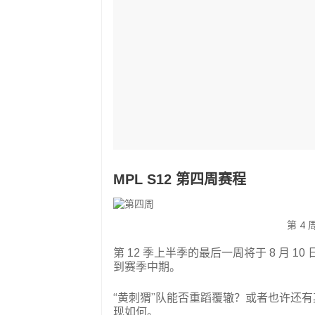
MPL S12 第四周赛程
第 4
第 12 季上半季的最后一周将于 8 月 1
到赛季中期。
“黄刺猬”队能否重蹈覆辙？或者也许还有其
现如何。