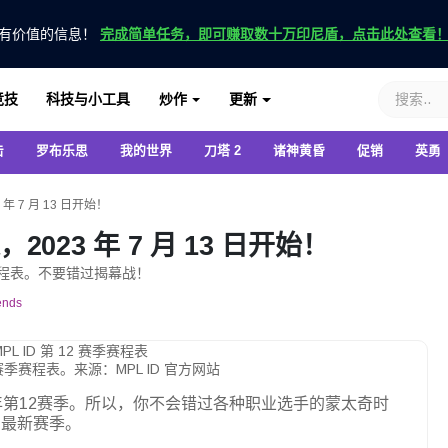
有价值的信息！
完成简单任务，即可赚取数十万印尼盾，点击此处查看
竞技
科技与小工具
炒作
更新
击
罗布乐思
我的世界
刀塔 2
诸神黄昏
促销
英勇
 年 7 月 13 日开始！
，2023 年 7 月 13 日开始！
的赛程表。不要错过揭幕战！
ends
12 赛季赛程表。来源：MPL ID 官方网站
23年第12赛季。所以，你不会错过各种职业选手的蒙太奇时
的最新赛季。