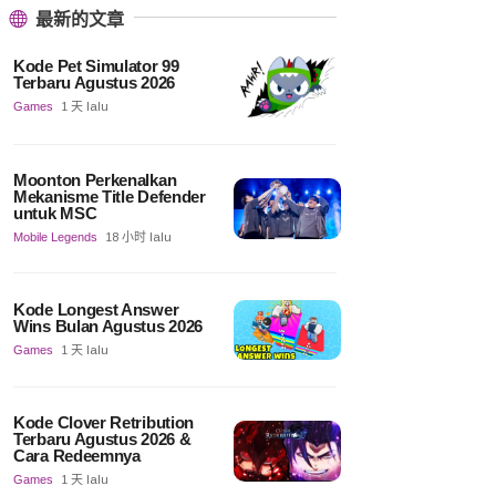
最新的文章
Kode Pet Simulator 99
Terbaru Agustus 2026
Games
1 天 lalu
Moonton Perkenalkan
Mekanisme Title Defender
untuk MSC
Mobile Legends
18 小时 lalu
Kode Longest Answer
Wins Bulan Agustus 2026
Games
1 天 lalu
Kode Clover Retribution
Terbaru Agustus 2026 &
Cara Redeemnya
Games
1 天 lalu