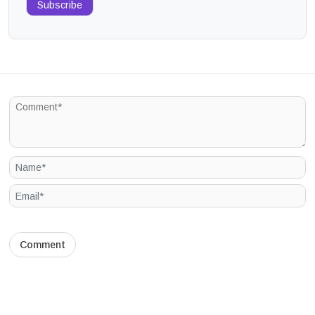
Subscribe