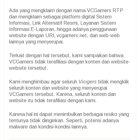
Ada yang mengklaim dengan nama VCGamers RTP
dan mengklaim sebagai platform digital Sistem
Informasi, Link Alternatif Resmi, Layanan Sistem
Informasi E-Laporan, hingga adanya penggunaan
website dengan URL vcgamers.net, dan web-web
lainnya yang menyerupai.
Terkait dengan hal tersebut, kami sampaikan bahwa
VCGamers tidak terafiliasi dengan konten dan website-
website tersebut.
Kami menghimbau agar seluruh
Vicigers
tidak mengklik
seluruh konten dan website yang menyerupai
VCGamers tersebut. Karena, seluruh konten dan
website itu tidak terafiliasi dengan kami.
Karena hal ini dapat menimbulkan berbagai resiko yang
tentunya tidak diinginkan. Seperti, potensi adanya
malware dan kondisi-kondisi lainnya.