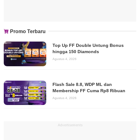
Promo Terbaru
Top Up FF Double Untung Bonus
hingga 150 Diamonds
Agustus 4, 2026
Flash Sale 8.8, WDP ML dan
Membership FF Cuma Rp8 Ribuan
Agustus 4, 2026
Advertisements