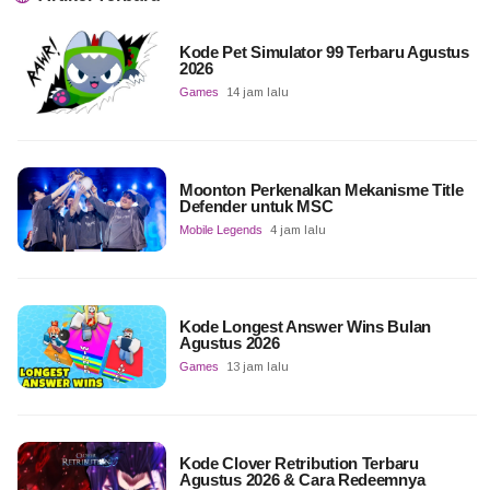
Kode Pet Simulator 99 Terbaru Agustus
2026
Games
14 jam lalu
Moonton Perkenalkan Mekanisme Title
Defender untuk MSC
Mobile Legends
4 jam lalu
Kode Longest Answer Wins Bulan
Agustus 2026
Games
13 jam lalu
Kode Clover Retribution Terbaru
Agustus 2026 & Cara Redeemnya