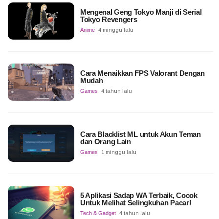
Mengenal Geng Tokyo Manji di Serial
Tokyo Revengers
Anime
4 minggu lalu
Cara Menaikkan FPS Valorant Dengan
Mudah
Games
4 tahun lalu
Cara Blacklist ML untuk Akun Teman
dan Orang Lain
Games
1 minggu lalu
5 Aplikasi Sadap WA Terbaik, Cocok
Untuk Melihat Selingkuhan Pacar!
Tech & Gadget
4 tahun lalu