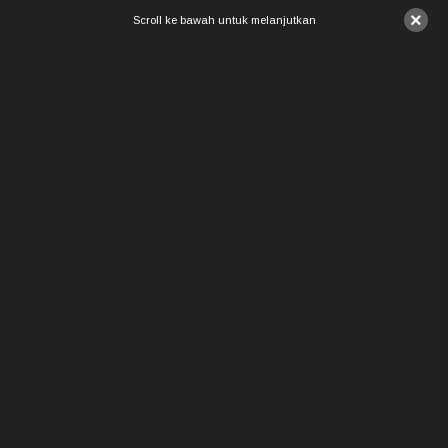
×
Scroll ke bawah untuk melanjutkan