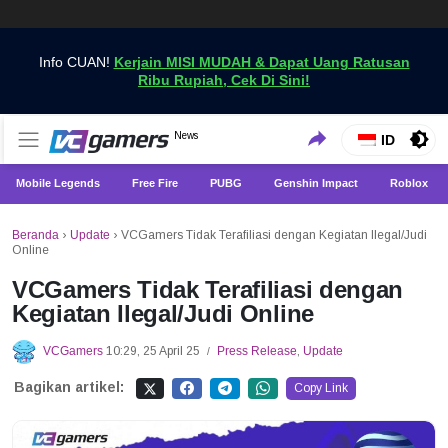
Info CUAN!
Kerjain MISI MUDAH & Dapat Uang Ratusan
Ribu Rupiah, Cek Di Sini!
Dapatkan Berita Games Terbaru Hanya di VCGamers
News
VCGamers News
ID
Mobile Legends
Free Fire
PUBG
Genshin Impact
Roblox
Beranda
›
Update
›
VCGamers Tidak Terafiliasi dengan Kegiatan Ilegal/Judi
Online
VCGamers Tidak Terafiliasi dengan
Kegiatan Ilegal/Judi Online
VCGamers
10:29, 25 April 25
Press Release
,
Update
/
Bagikan artikel:
Copy Link