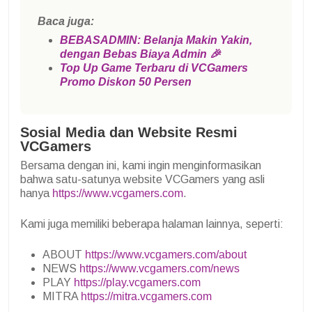
Baca juga:
BEBASADMIN: Belanja Makin Yakin,
dengan Bebas Biaya Admin 🎉
Top Up Game Terbaru di VCGamers
Promo Diskon 50 Persen
Sosial Media dan Website Resmi
VCGamers
Bersama dengan ini, kami ingin menginformasikan
bahwa satu-satunya website VCGamers yang asli
hanya
https://www.vcgamers.com
.
Kami juga memiliki beberapa halaman lainnya, seperti:
ABOUT
https://www.vcgamers.com/about
NEWS
https://www.vcgamers.com/news
PLAY
https://play.vcgamers.com
MITRA
https://mitra.vcgamers.com