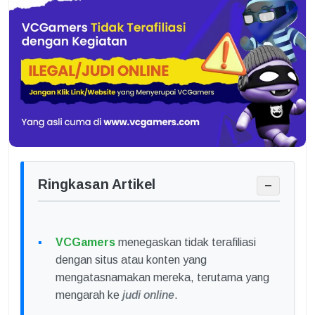
Ringkasan Artikel
−
VCGamers
menegaskan tidak terafiliasi
dengan situs atau konten yang
mengatasnamakan mereka, terutama yang
mengarah ke
judi online
.