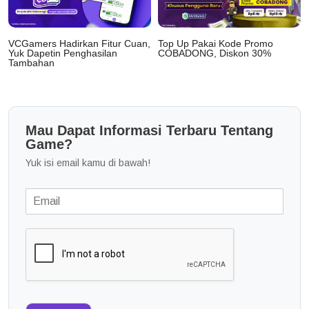
VCGamers Hadirkan Fitur Cuan,
Top Up Pakai Kode Promo
Yuk Dapetin Penghasilan
COBADONG, Diskon 30%
Tambahan
Mau Dapat Informasi Terbaru Tentang
Game?
Yuk isi email kamu di bawah!