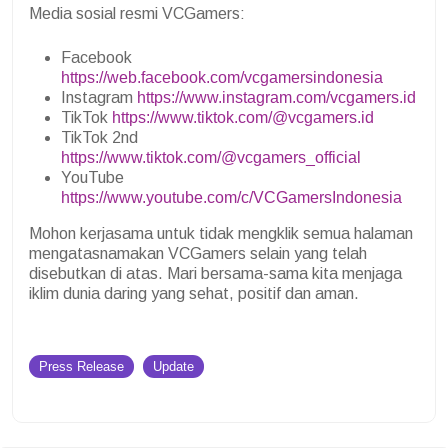
Media sosial resmi VCGamers:
Facebook
https://web.facebook.com/vcgamersindonesia
Instagram
https://www.instagram.com/vcgamers.id
TikTok
https://www.tiktok.com/@vcgamers.id
TikTok 2nd
https://www.tiktok.com/@vcgamers_official
YouTube
https://www.youtube.com/c/VCGamersIndonesia
Mohon kerjasama untuk tidak mengklik semua halaman
mengatasnamakan VCGamers selain yang telah
disebutkan di atas. Mari bersama-sama kita menjaga
iklim dunia daring yang sehat, positif dan aman.
Press Release
Update