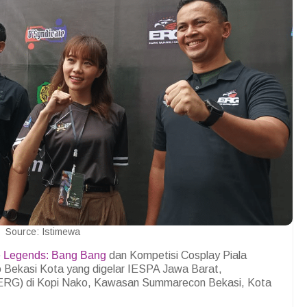
Source: Istimewa
e Legends: Bang Bang
dan Kompetisi Cosplay Piala
 Bekasi Kota yang digelar IESPA Jawa Barat,
(ERG) di Kopi Nako, Kawasan Summarecon Bekasi, Kota