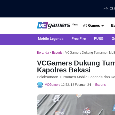
Info C
Dapatkan Berita Games Terbaru Ha
News
Es
VCGamers News
Games
Mobile Legends
Free Fire
PUBG
G
Beranda
›
Esports
›
VCGamers Dukung Turnamen MLBB 
VCGamers Dukung Tur
Kapolres Bekasi
Pelaksanaan Turnamen Mobile Legends dan Komp
VCGamers
12:52, 12 Februari 24
Esports
/