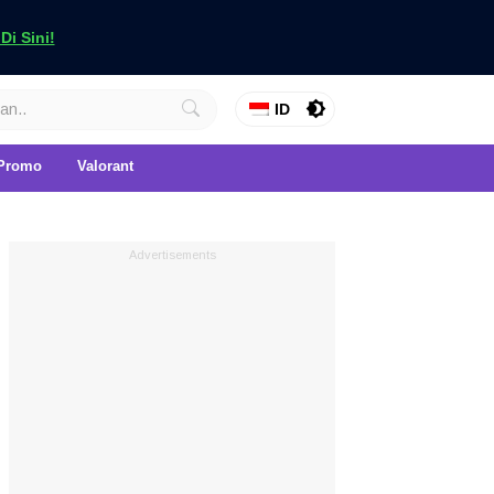
i Sini!
ID
Promo
Valorant
Advertisements