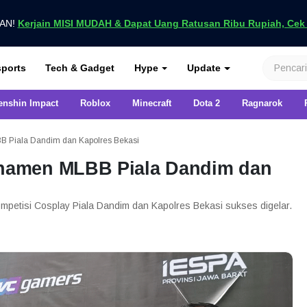
UAN!
Kerjain MISI MUDAH & Dapat Uang Ratusan Ribu Rupiah, Cek D
nya di VCGamers
ports
Tech & Gadget
Hype
Update
enshin Impact
Roblox
Minecraft
Dota 2
Ragnarok
Piala Dandim dan Kapolres Bekasi
namen MLBB Piala Dandim dan
etisi Cosplay Piala Dandim dan Kapolres Bekasi sukses digelar.