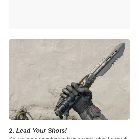
2.
Lead Your Shots!