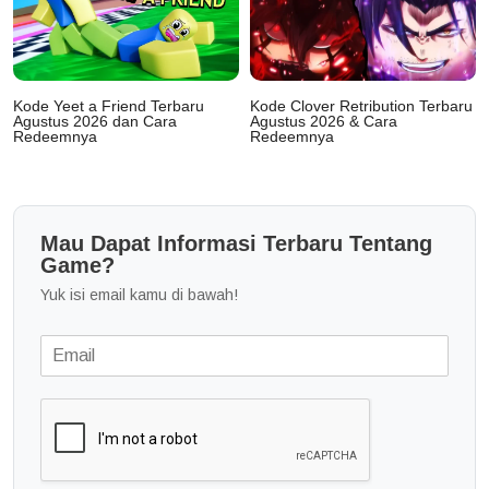
Kode Yeet a Friend Terbaru
Kode Clover Retribution Terbaru
Agustus 2026 dan Cara
Agustus 2026 & Cara
Redeemnya
Redeemnya
Mau Dapat Informasi Terbaru Tentang
Game?
Yuk isi email kamu di bawah!