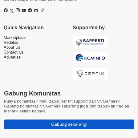
Quick Navigation
Supported by
Marketplace
Redaksi
About Us
Contact Us
Advertise
Gabung Komunitas
Punya komunitas? Mau dapat benefit support dari VCGamers?
Gabung komunitas VCGamers sekarang juga dan dapatkan hadiah
menarik setiap harinya.
Gabung sekarang!