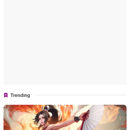
Trending