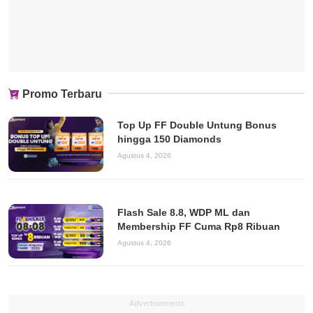
Promo Terbaru
Top Up FF Double Untung Bonus
hingga 150 Diamonds
Agustus 4, 2026
Flash Sale 8.8, WDP ML dan
Membership FF Cuma Rp8 Ribuan
Agustus 4, 2026
Advertisements