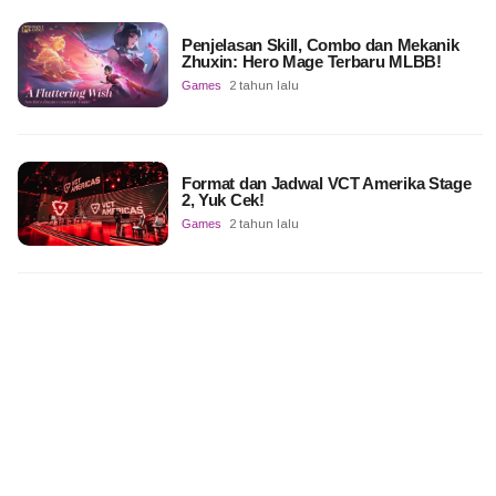
Penjelasan Skill, Combo dan Mekanik
Zhuxin: Hero Mage Terbaru MLBB!
Games
2 tahun lalu
Format dan Jadwal VCT Amerika Stage
2, Yuk Cek!
Games
2 tahun lalu