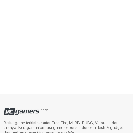
News
Berita game terkini seputar Free Fire, MLBB, PUBG, Valorant, dan
lainnya. Beragam informasi game esports Indonesia, tech & gadget,
dan berbagai
event
/turnamen ter-
update
.