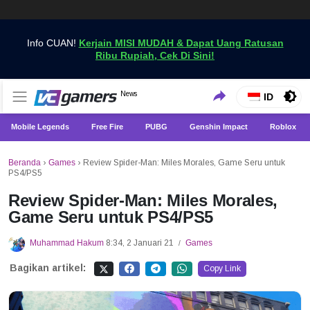
Info CUAN!
Kerjain MISI MUDAH & Dapat Uang Ratusan
Ribu Rupiah, Cek Di Sini!
Dapatkan Berita Games Terbaru Hanya di VCGamers
News
VCGamers News
ID
Mobile Legends
Free Fire
PUBG
Genshin Impact
Roblox
Beranda
›
Games
›
Review Spider-Man: Miles Morales, Game Seru untuk
PS4/PS5
Review Spider-Man: Miles Morales,
Game Seru untuk PS4/PS5
Muhammad Hakum
8:34, 2 Januari 21
Games
/
Bagikan artikel:
Copy Link