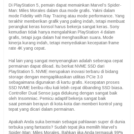
Di PlayStation 5, pemain dapat memainkan Marvel’s Spider-
Man: Miles Morales dalam dua mode grafis. Yakni dalam
mode Fidelity with Ray Tracing atau mode performance. Yang
terakhir memberikan grafik yang paling indah, tetapi membuat
perangkat keras konsol harus bekerja sangat keras. Sony
kemudian tidak hanya mengalahkan PlayStation 4 dalam
grafis, tetapi juga dalam hal menghasilkan suara. Mode
kinerja kurang indah, tetapi menyediakan kecepatan frame
rate 4K yang cepat.
Hal lain yang sangat menyenangkan adalah seberapa cepat
permainan dapat diload. Itu berkat NVME SSD dari
PlayStation 5. NVME merupakan inovasi terbaru di bidang
storage dengan mengaplikasikan utilitas PCIe 3.0
sebagaimana digunakan di kartu grafis. Kecepatan proses
SSD NVME beribu-ribu kali lebih cepat dibanding SSD biasa.
Controller Dual Sense juga didukung dengan sangat baik
oleh Insomniac. Pemicu adaptif bekerja sangat baik
saat pemain berayun di kota-kota dan memberi kontrol yang
tepat yang dicari dalam permainan.
Apakah Anda suka bermain sebagai pahlawan super di dunia
terbuka yang fantastis? Sudah tepat jika memilih Marvel’s
Spider-Man: Miles Morales. Bahkan jika Anda termasuk 99%