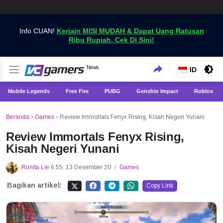
Info CUAN!
Kerjain MISI MUDAH & Dapat Uang Ratusan
Ribu Rupiah, Cek Di Sini!
Dapatkan Berita Games Terbaru Hanya di VCGamers
News
VCGamers News
ID
Mobile Legends
Free Fire
PUBG
Genshin Impact
Roblox
Beranda
›
Games
›
Review Immortals Fenyx Rising, Kisah Negeri Yunani
Review Immortals Fenyx Rising,
Kisah Negeri Yunani
Ronita Lie
6:55, 13 Desember 20
Games
/
Bagikan artikel:
Copy Link