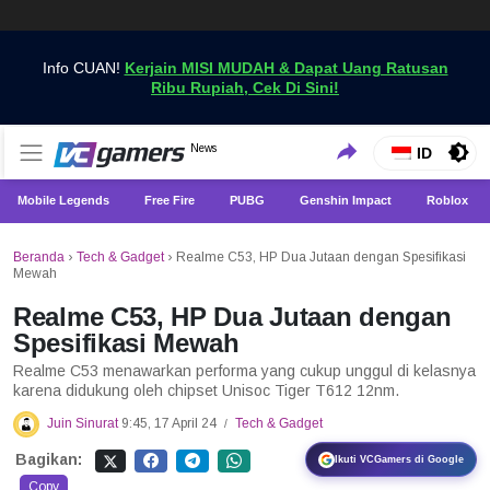
Info CUAN!
Kerjain MISI MUDAH & Dapat Uang Ratusan
Ribu Rupiah, Cek Di Sini!
Dapatkan Berita Games Terbaru Hanya di VCGamers
News
VCGamers News
ID
Mobile Legends
Free Fire
PUBG
Genshin Impact
Roblox
Beranda
›
Tech & Gadget
›
Realme C53, HP Dua Jutaan dengan Spesifikasi
Mewah
Realme C53, HP Dua Jutaan dengan
Spesifikasi Mewah
Realme C53 menawarkan performa yang cukup unggul di kelasnya
karena didukung oleh chipset Unisoc Tiger T612 12nm.
Juin Sinurat
9:45, 17 April 24
Tech & Gadget
/
Bagikan:
Ikuti VCGamers di Google
Copy