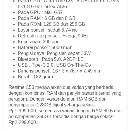
Pada CPU : Octa-core (2×1.8 GHz Cortex-A75 &
6×1.8 GHz Cortex-A55)
Pada GPU : Mali-G57
Pada RAM : 6 GB dan 8 GB
Pada ROM: 128 GB dan 256 GB
Layar ponsel : sudah 6.74 inci
Refresh rate ponsel : Hingga 90Hz
Kecerahan: 390 ppi
Baterai ponsel : 5000 mAh
Pengisi daya: Pengisian cepat 33W
Bluetooth : Pada 5.0, A2DP, LE
USB : Tipe-C 2.0, USB On-The-Go
Dimensi ponsel : 167.3 x 76.7 x 7.49 mm
Berat : 182 gram
Realme C53 menawarkan dua varian yang berbeda
dengan kombinasi RAM dan penyimpanan internal yang
beragam. Dengan varian dengan RAM 6GB dan
penyimpanan 128GB dijual seharga sekitar
Rp1.999.000, sementara varian dengan RAM 8GB dan
penyimpanan 256GB tersedia dengan harga sekitar
Rp2.299.000.