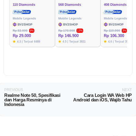
110 Diamonds
568 Diamonds
408 Diamonds
Mobile Legends
Mobile Legends
Mobile Legends
BV2SHOP
BV2SHOP
BV2SHOP
Rp 32.000
Rp 170.000
Rp 110.000
9%
13%
3%
Rp 29.000
Rp 146.900
Rp 106.300
4.3 | Terjual 6488
4.5 | Terjual 3821
4.6 | Terjual 3576
PREVIOUS
NEXT
Realme Note 50, Spesifikasi
Cara Login WA Web HP
dan Harga Resminya di
Android dan iOS, Wajib Tahu
Indonesia