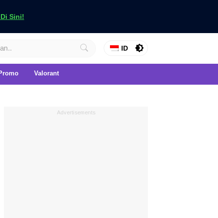
i Sini!
ID
Promo
Valorant
Advertisements