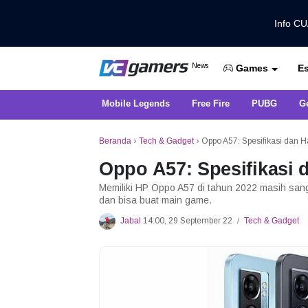
Info C
Dapatkan Berita Games Terbaru Ha
News
Es
VCGamers News
Games
Mobile Legends
Free Fire
PUBG
G
Beranda
›
Tech & Gadget
›
Oppo A57: Spesifikasi dan 
Oppo A57: Spesifikasi 
Memiliki HP Oppo A57 di tahun 2022 masih sanga
dan bisa buat main game.
Jabal
14:00, 29 September 22
Tech & Gadget
/