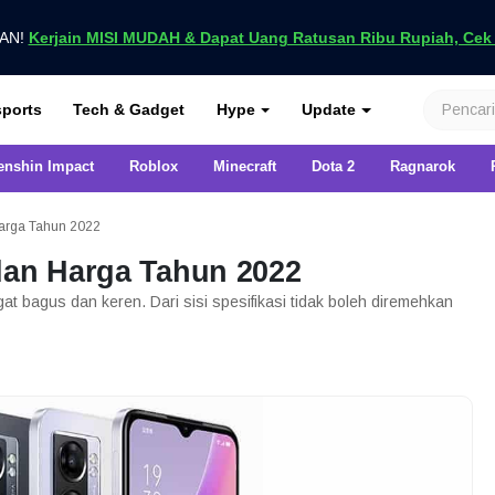
UAN!
Kerjain MISI MUDAH & Dapat Uang Ratusan Ribu Rupiah, Cek D
nya di VCGamers
ports
Tech & Gadget
Hype
Update
enshin Impact
Roblox
Minecraft
Dota 2
Ragnarok
Harga Tahun 2022
dan Harga Tahun 2022
t bagus dan keren. Dari sisi spesifikasi tidak boleh diremehkan