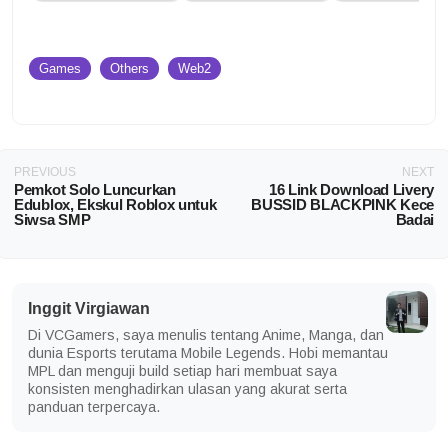
Games
Others
Web2
PREVIOUS
NEXT
Pemkot Solo Luncurkan
16 Link Download Livery
Edublox, Ekskul Roblox untuk
BUSSID BLACKPINK Kece
Siwsa SMP
Badai
Inggit Virgiawan
Di VCGamers, saya menulis tentang Anime, Manga, dan
dunia Esports terutama Mobile Legends. Hobi memantau
MPL dan menguji build setiap hari membuat saya
konsisten menghadirkan ulasan yang akurat serta
panduan terpercaya.