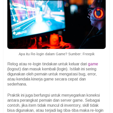
Apa itu Re-login dalam Game? Sumber: Freepik
Relog atau re-login tindakan untuk keluar dari
game
(logout) dan masuk kembali (login). Istilah ini sering
digunakan oleh pemain untuk mengatasi bug, error,
atau kendala kinerja game secara cepat dan
sederhana.
Praktik ini juga berfungsi untuk menyegarkan koneksi
antara perangkat pemain dan server game. Sebagai
contoh, jika item tidak muncul di inventory, skill tidak
bisa digunakan, atau terjadi lag tiba-tiba maka re-login