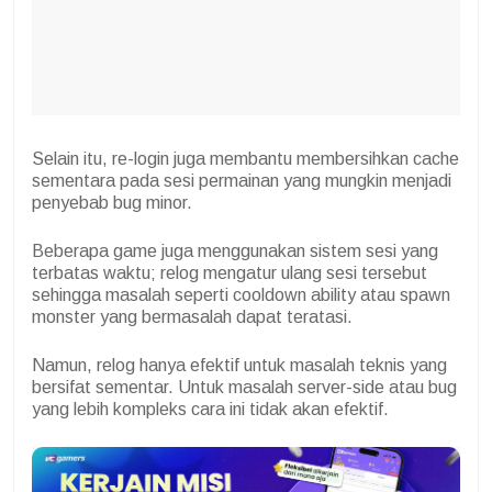
Selain itu, re-login juga membantu membersihkan cache
sementara pada sesi permainan yang mungkin menjadi
penyebab bug minor.
Beberapa game juga menggunakan sistem sesi yang
terbatas waktu; relog mengatur ulang sesi tersebut
sehingga masalah seperti cooldown ability atau spawn
monster yang bermasalah dapat teratasi.
Namun, relog hanya efektif untuk masalah teknis yang
bersifat sementar. Untuk masalah server-side atau bug
yang lebih kompleks cara ini tidak akan efektif.