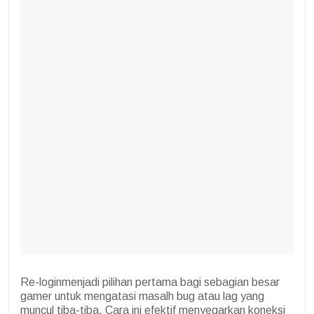
Re-loginmenjadi pilihan pertama bagi sebagian besar
gamer untuk mengatasi masalh bug atau lag yang
muncul tiba-tiba. Cara ini efektif menyegarkan koneksi