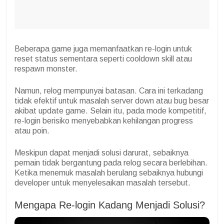
Beberapa game juga memanfaatkan re-login untuk
reset status sementara seperti cooldown skill atau
respawn monster.
Namun, relog mempunyai batasan. Cara ini terkadang
tidak efektif untuk masalah server down atau bug besar
akibat update game. Selain itu, pada mode kompetitif,
re-login berisiko menyebabkan kehilangan progress
atau poin.
Meskipun dapat menjadi solusi darurat, sebaiknya
pemain tidak bergantung pada relog secara berlebihan.
Ketika menemuk masalah berulang sebaiknya hubungi
developer untuk menyelesaikan masalah tersebut.
Mengapa Re-login Kadang Menjadi Solusi?