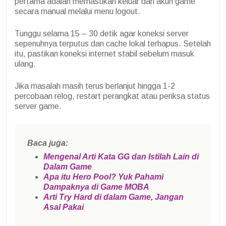
pertama adalah memastikan keluar dari akun game
secara manual melalui menu logout.
Tunggu selama 15 – 30 detik agar koneksi server
sepenuhnya terputus dan cache lokal terhapus. Setelah
itu, pastikan koneksi internet stabil sebelum masuk
ulang.
Jika masalah masih terus berlanjut hingga 1-2
percobaan relog, restart perangkat atau periksa status
server game.
Baca juga:
Mengenal Arti Kata GG dan Istilah Lain di
Dalam Game
Apa itu Hero Pool? Yuk Pahami
Dampaknya di Game MOBA
Arti Try Hard di dalam Game, Jangan
Asal Pakai