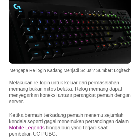
Mengapa Re-login Kadang Menjadi Solusi? Sumber: Logitech
Melakukan re-login untuk keluar dari permasalahan
memang bukan mitos belaka. Relog memang dapat
menyegarkan koneksi antara perangkat pemain dengan
server.
Ketika bermain terkadang pemain menemu sejumlah
kendala seperti gagal menemukan pertandingan dalam
Mobile Legends
hingga bug yang terjadi saat
pembelian UC PUBG.