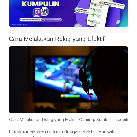
Cara Melakukan Relog yang Efektif
Cara Melakukan Relog yang Efektif Gaming. Sumber: Freepik
Untuk melakukan re-login dengan efektif, langkah