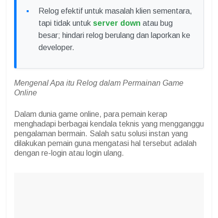
Relog efektif untuk masalah klien sementara,
tapi tidak untuk
server down
atau bug
besar; hindari relog berulang dan laporkan ke
developer.
Mengenal Apa itu Relog dalam Permainan Game
Online
Dalam dunia game online, para pemain kerap
menghadapi berbagai kendala teknis yang mengganggu
pengalaman bermain. Salah satu solusi instan yang
dilakukan pemain guna mengatasi hal tersebut adalah
dengan re-login atau login ulang.