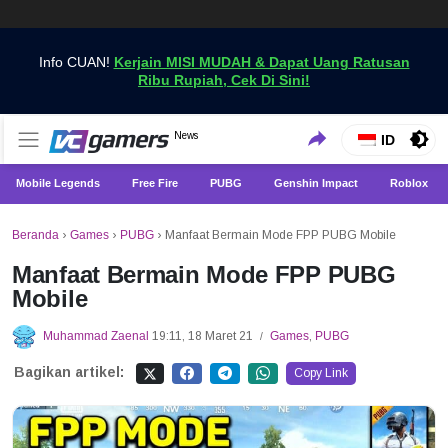
Info CUAN!
Kerjain MISI MUDAH & Dapat Uang Ratusan
Ribu Rupiah, Cek Di Sini!
Dapatkan Berita Games Terbaru Hanya di VCGamers
News
VCGamers News
ID
Mobile Legends
Free Fire
PUBG
Genshin Impact
Roblox
Beranda
›
Games
›
PUBG
›
Manfaat Bermain Mode FPP PUBG Mobile
Manfaat Bermain Mode FPP PUBG
Mobile
Muhammad Zaenal
19:11, 18 Maret 21
Games
,
PUBG
/
Bagikan artikel:
Copy Link