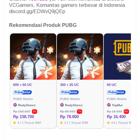
VCGamers, Komunitas gamers terbesar di Indonesia
discord.gg/EDWvQ9jQEp
Rekomendasi Produk PUBG
600 + 60 UC
300 + 25 UC
60 UC
PUBG Mobile
PUBG Mobile
PUBG Mobile
RudyStorez
RudyStorez
TopMur
Rp 165.000
Rp 85.000
Rp 18.000
3%
7%
8%
Rp 158.700
Rp 78.800
Rp 16.400
4.7 | Terjual 5687
4.7 | Terjual 5296
4.6 | Terjual 3020