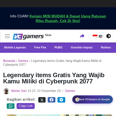
Info CUAN!
Kerjain MISI MUDAH & Dapat Uang Ratusan
Ribu Rupiah, Cek Di Sini!
Dapatkan Berita Games Terbaru Hanya di VCGamers
News
VCGamers News
ID
Mobile Legends
Free Fire
PUBG
Genshin Impact
Roblox
Beranda
›
Games
›
Legendary items Gratis Yang Wajib Kamu Miliki di
Cyberpunk 2077
Legendary items Gratis Yang Wajib
Kamu Miliki di Cyberpunk 2077
Wulan Sari
23:23, 22 Desember 20
Games
/
Bagikan artikel:
Ikuti VCGamers di Google
Copy Link