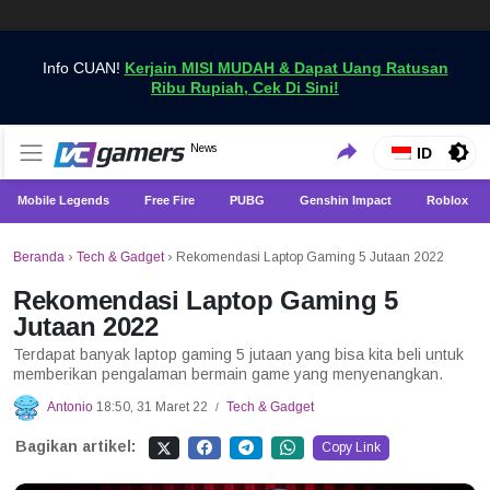
Info CUAN!
Kerjain MISI MUDAH & Dapat Uang Ratusan
Ribu Rupiah, Cek Di Sini!
Dapatkan Berita Games Terbaru Hanya di VCGamers
News
VCGamers News
ID
Mobile Legends
Free Fire
PUBG
Genshin Impact
Roblox
Beranda
›
Tech & Gadget
›
Rekomendasi Laptop Gaming 5 Jutaan 2022
Rekomendasi Laptop Gaming 5
Jutaan 2022
Terdapat banyak laptop gaming 5 jutaan yang bisa kita beli untuk
memberikan pengalaman bermain game yang menyenangkan.
Antonio
18:50, 31 Maret 22
Tech & Gadget
/
Bagikan artikel:
Copy Link