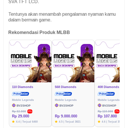
SVA TFT LCD.
Tentunya akan menambah pengalaman nyaman kamu
dalam bermain game.
Rekomendasi Produk MLBB
110 Diamonds
568 Diamonds
408 Diamonds
Mobile Legends
Mobile Legends
Mobile Legends
BV2SHOP
BV2SHOP
BV2SHOP
Rp 32.000
Rp 110.000
9%
2%
Rp 29.000
Rp 9.000.000
Rp 107.800
4.4 | Terjual 6460
4.5 | Terjual 3821
4.6 | Terjual 3576