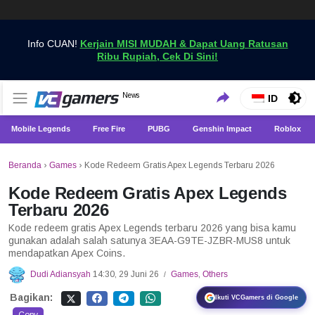
Info CUAN!
Kerjain MISI MUDAH & Dapat Uang Ratusan
Ribu Rupiah, Cek Di Sini!
Dapatkan Berita Games Terbaru Hanya di VCGamers
News
VCGamers News
ID
Mobile Legends
Free Fire
PUBG
Genshin Impact
Roblox
Beranda
›
Games
›
Kode Redeem Gratis Apex Legends Terbaru 2026
Kode Redeem Gratis Apex Legends
Terbaru 2026
Kode redeem gratis Apex Legends terbaru 2026 yang bisa kamu
gunakan adalah salah satunya 3EAA-G9TE-JZBR-MUS8 untuk
mendapatkan Apex Coins.
Dudi Adiansyah
14:30, 29 Juni 26
Games
,
Others
/
Bagikan:
Ikuti VCGamers di Google