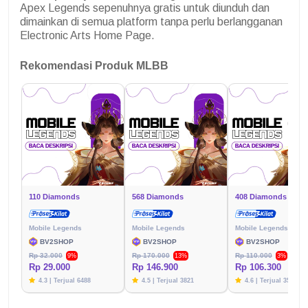
Apex Legends sepenuhnya gratis untuk diunduh dan
dimainkan di semua platform tanpa perlu berlangganan
Electronic Arts Home Page.
Rekomendasi Produk MLBB
110 Diamonds
568 Diamonds
408 Diamonds
Mobile Legends
Mobile Legends
Mobile Legends
BV2SHOP
BV2SHOP
BV2SHOP
Rp 32.000
Rp 170.000
Rp 110.000
9%
13%
3%
Rp 29.000
Rp 146.900
Rp 106.300
4.3 | Terjual 6488
4.5 | Terjual 3821
4.6 | Terjual 3576