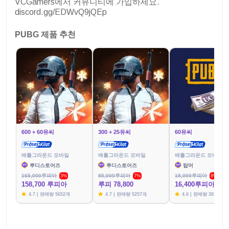
VCGamers에서 커뮤니티에 가입하세요.
discord.gg/EDWvQ9jQEp
PUBG 제품 추천
600 + 60유씨
300 + 25유씨
60유씨
배틀그라운드 모바일
배틀그라운드 모바일
배틀그라운드 모바일
루디스토어즈
루디스토어즈
탑머
165,000루피아
85,000루피아
18,000루피아
3%
7%
8%
158,700 루피아
루피 78,800
16,400루피아
4.7 | 판매량 5652개
4.7 | 판매량 5257개
4.6 | 판매량 3020