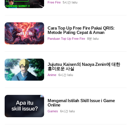
Free Fire
5시간 lalu
Cara Top Up Free Fire Pakai QRIS:
Metode Paling Cepat & Aman
Panduan Top Up Free Fire
8분 lalu
Jujutsu Kaisen의 Naoya Zenin에 대한
흥미로운 사실
Anime
6시간 lalu
Mengenal Istilah Skill Issue i Game
Online
Games
6시간 lalu