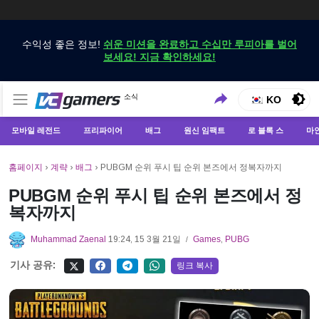
수익성 좋은 정보!
쉬운 미션을 완료하고 수십만 루피아를 벌어
보세요! 지금 확인하세요!
VCGamers에서만 최신 게임 뉴스 받기
소식
VCGamers 뉴스
KO
모바일 레전드
프리파이어
배그
원신 임팩트
로 블록 스
마
홈페이지
›
계략
›
배그
›
PUBGM 순위 푸시 팁 순위 본즈에서 정복자까지
PUBGM 순위 푸시 팁 순위 본즈에서 정
복자까지
Muhammad Zaenal
19:24, 15 3월 21일
Games
,
PUBG
/
기사 공유:
링크 복사