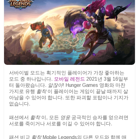
서바이벌 모드는 획기적인 플레이어가 가장 좋아하는
모드 중 하나입니다.
모바일 레전드
2021년 3월 16일부
터 돌아왔습니다.
알잖아
! Hunger Games 영화와 마찬
가지로 유행
활착
이 플레이어는 게임이 끝날 때까지 살
아남을 수 있어야 합니다. 또한 파괴할 포탑이나 기지가
없습니다.
패션에서
활착
이, 모든
영웅
궁극적인 승자를 얻으려면
서로를 죽이거나 서로를 이길 수 있어야 합니다.
패션 비교
활착
Mobile Legends의 다른 모드와 함께 매