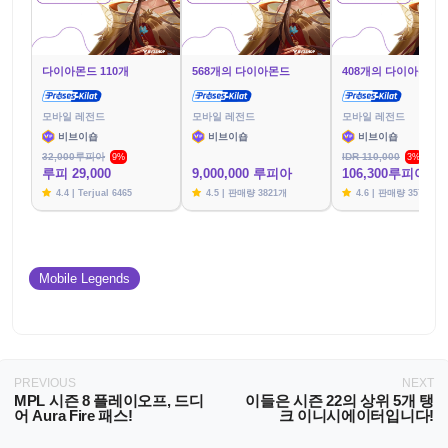
다이아몬드 110개
568개의 다이아몬드
408개의 다이아몬드
모바일 레전드
모바일 레전드
모바일 레전드
비브이숍
비브이숍
비브이숍
32,000루피아
IDR 110,000
9%
3%
루피 29,000
9,000,000 루피아
106,300루피아
4.4 | Terjual 6465
4.5 | 판매량 3821개
4.6 | 판매량 3576개
Mobile Legends
PREVIOUS
NEXT
MPL 시즌 8 플레이오프, 드디
이들은 시즌 22의 상위 5개 탱
어 Aura Fire 패스!
크 이니시에이터입니다!