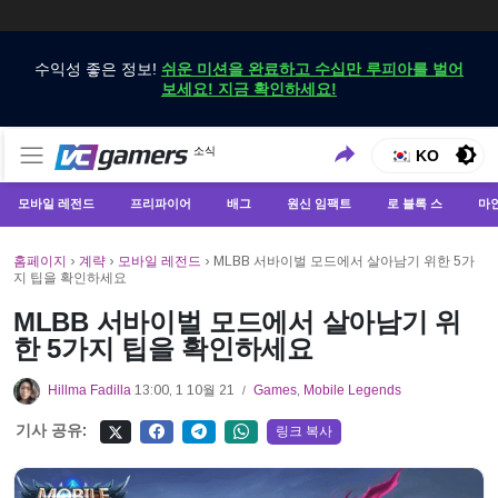
수익성 좋은 정보!
쉬운 미션을 완료하고 수십만 루피아를 벌어
보세요! 지금 확인하세요!
VCGamers에서만 최신 게임 뉴스 받기
소식
VCGamers 뉴스
KO
모바일 레전드
프리파이어
배그
원신 임팩트
로 블록 스
마
홈페이지
›
계략
›
모바일 레전드
›
MLBB 서바이벌 모드에서 살아남기 위한 5가
지 팁을 확인하세요
MLBB 서바이벌 모드에서 살아남기 위
한 5가지 팁을 확인하세요
Hillma Fadilla
13:00, 1 10월 21
Games
,
Mobile Legends
/
기사 공유:
링크 복사