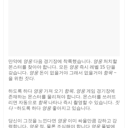
만약에
영웅
다음 경기장에 착륙했습니다.
영웅
처치할
몬스터를 찾아야 합니다. 모든
영웅
즉시 레벨 15 단을
갖습니다.
영웅
돈이 없을거야 그래서 없을거야
항목
~
을 위한
짓다
.
하도록 하다
영웅
가져 오기
항목
,
영웅
게임 경기장에
존재하는 몬스터를 물리쳐야 합니다. 몬스터를 쓰러뜨
리면 자동으로
항목
나타나 즉시 촬영할 수 있습니다.
짓
다
~하도록 하다
영웅
좋아지고 있습니다.
당신이 그것을 느낀다면
영웅
이미 싸울만큼 강하고 강
력합니다.
영웅
적. 물론 조심해야 합니다
영웅
풀밭에