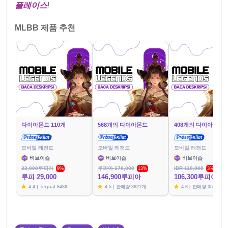
플레이스
!
MLBB 제품 추천
다이아몬드 110개
568개의 다이아몬드
408개의 다이아몬드
모바일 레전드
모바일 레전드
모바일 레전드
비브이숍
비브이숍
비브이숍
32,000루피아
루피아 170,000
IDR 110,000
9%
13%
3%
루피 29,000
146,900루피아
106,300루피아
4.4 | Terjual 6436
4.5 | 판매량 3821개
4.6 | 판매량 3576개