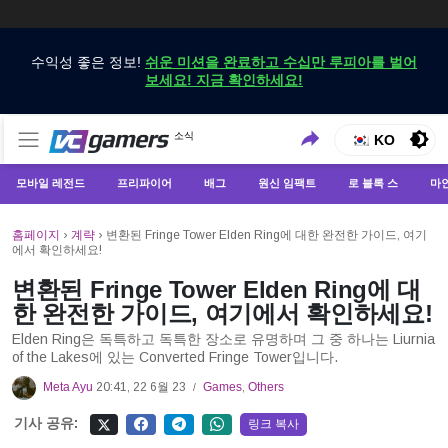
수익성 좋은 정보!
쉬운 미션을 완료하고 수십만 루피아를 벌어
보세요! 지금 확인하세요!
VCGamers에서만 최신 게임 뉴스 받기
소식
VCGamers 뉴스
KO
모바일 레전드
프리파이어
배그
원신 임팩트
로 블록 스
마
홈페이지
›
계략
›
변환된 Fringe Tower Elden Ring에 대한 완전한 가이드, 여기
에서 확인하세요!
변환된 Fringe Tower Elden Ring에 대
한 완전한 가이드, 여기에서 확인하세요!
Elden Ring은 독특하고 독특한 장소로 유명하며 그 중 하나는 Liurnia
of the Lakes에 있는 Converted Fringe Tower입니다.
Meta Ayu
20:41, 22 6월 23
Games
,
Others
/
기사 공유:
링크 복사