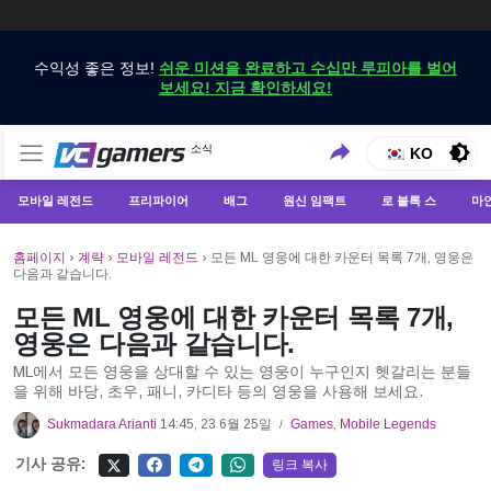
수익성 좋은 정보!
쉬운 미션을 완료하고 수십만 루피아를 벌어
보세요! 지금 확인하세요!
VCGamers에서만 최신 게임 뉴스 받기
소식
VCGamers 뉴스
KO
모바일 레전드
프리파이어
배그
원신 임팩트
로 블록 스
마
홈페이지
›
계략
›
모바일 레전드
›
모든 ML 영웅에 대한 카운터 목록 7개, 영웅은
다음과 같습니다.
모든 ML 영웅에 대한 카운터 목록 7개,
영웅은 다음과 같습니다.
ML에서 모든 영웅을 상대할 수 있는 영웅이 누구인지 헷갈리는 분들
을 위해 바당, 초우, 패니, 카디타 등의 영웅을 사용해 보세요.
Sukmadara Arianti
14:45, 23 6월 25일
Games
,
Mobile Legends
/
기사 공유:
링크 복사