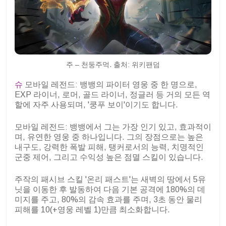
주 – 천둥주먹. 출처: 위키팬덤
슈
모바일 레전드: 뱅뱅의 파이터 영웅 중 한 명으로,
EXP 라이너, 로머, 골드 라이너, 정글러 등 거의 모든 역
할에 자주 사용되며, '쿵푸 보이'이기도 합니다.
모바일 레전드: 뱅뱅에서 그는 가장 인기 있고, 효과적이
며, 유연한 영웅 중 하나입니다. 그의 장점으로는 높은
내구도, 강력한 폭발 피해, 탱커로서의 능력, 치명적인
군중 제어, 그리고 수익성 높은 점멸 스킬이 있습니다.
주작의 패시브 스킬 '온리 패스트'는 새벽의 땅에서 5유
닛을 이동한 후 발동하여 다음 기본 공격에 180%의 데
미지를 주고, 80%의 감속 효과를 주며, 3초 동안 물리
피해를 10(+영웅 레벨 1)만큼 최소화합니다.