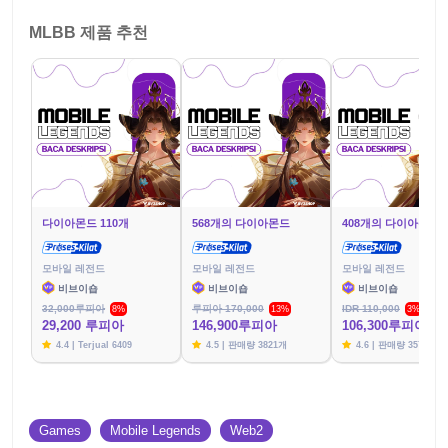
MLBB 제품 추천
다이아몬드 110개
568개의 다이아몬드
408개의 다이아몬드
모바일 레전드
모바일 레전드
모바일 레전드
비브이숍
비브이숍
비브이숍
32,000루피아
루피아 170,000
IDR 110,000
8%
13%
3%
29,200 루피아
146,900루피아
106,300루피아
4.4 | Terjual 6409
4.5 | 판매량 3821개
4.6 | 판매량 3576개
Games
Mobile Legends
Web2