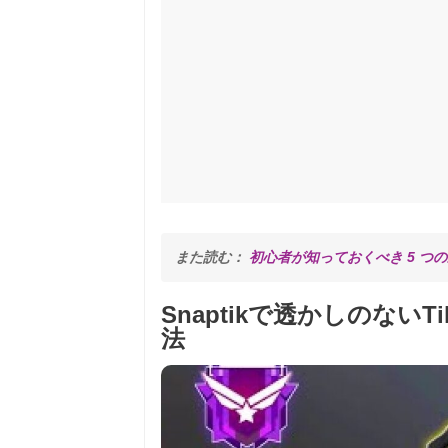
また読む： 
初心者が知っておくべき 5 つの最も人
Snaptikで透かしのない
法