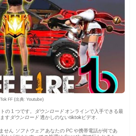
kTok FF (出典: Youtube)
イトの 1 つです。
ダウンロード
オンラインで入手できる最
きます
ダウンロード
透かしのないtiktokビデオ.
りません
ソフトウェア
あなたの PC や携帯電話が何であ