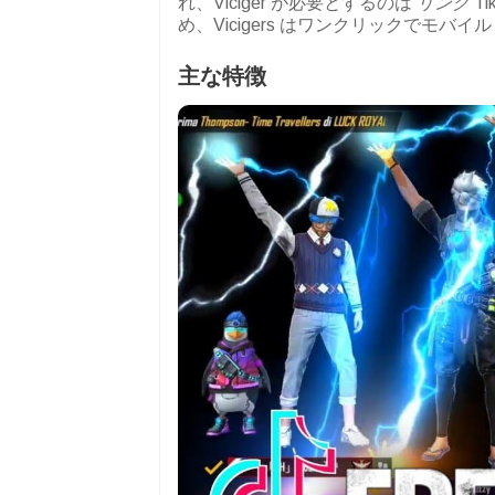
れ、Viciger が必要とするのは
リンク
T
め、Vicigers はワンクリックでモバ
主な特徴