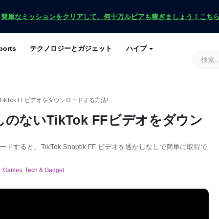
！
簡単なミッションをクリアして、何十万ルピアも稼ぎましょう！こち
ports
テクノロジーとガジェット
ハイプ
ースを入手
ース
G
原神インパクト
ロブロックス
マインクラフト
土田 2
TikTok FFビデオをダウンロードする方法!
しのないTikTok FFビデオをダウン
ンロードすると、TikTok Snaptik FF ビデオを透かしなしで簡単に取得で
Games
,
Tech & Gadget