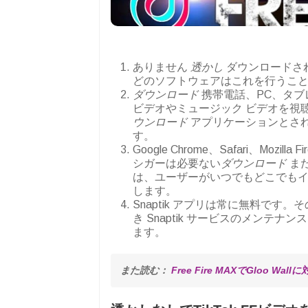
ありません
透かし
ダウンロードさ
どのソフトウェアはこれを行うこ
ダウンロード
携帯電話、PC、タブレッ
ビデオやミュージック ビデオを視聴で
ウンロード
アプリケーションとさ
す。
Google Chrome、Safari、Mo
シガーは必要ない
ダウンロード
また
は、ユーザーがいつでもどこでも
します。
Snaptik アプリは常に無料で
き Snaptik サービスのメン
ます。
また読む： 
Free Fire MAXでGloo