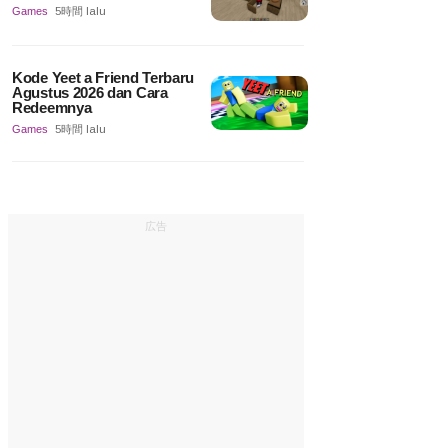
Games
5時間 lalu
Kode Yeet a Friend Terbaru
Agustus 2026 dan Cara
Redeemnya
Games
5時間 lalu
広告