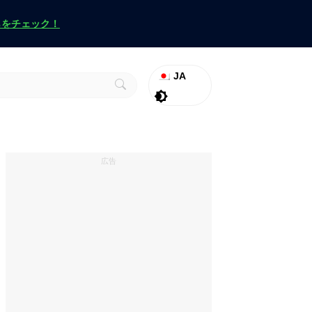
らをチェック！
JA
ラグナロク
Promo
ヴァロラント
広告