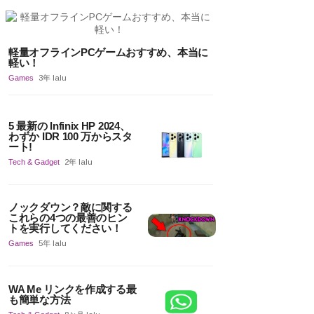
軽量オフラインPCゲームおすすめ、本当に
軽い！
Games
3年 lalu
5 最新の Infinix HP 2024、
わずか IDR 100 万からスタ
ート!
Tech & Gadget
2年 lalu
ノックダウン？敵に関する
これらの4つの最善のヒン
トを実行してください！
Games
5年 lalu
WA Me リンクを作成する最
も簡単な方法