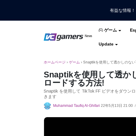
有益な情報
Es
ゲーム
VCGamersだけで最新のゲームニュ
News
VCGamers ニュ
Update
モバイルレジェンド
フリーファイア
PUB
ホームページ
›
ゲーム
›
Snaptikを使用して透かしのない
Snaptikを使用して透か
ロードする方法!
Snaptik を使用して TikTok FF ビデオをダウ
きます
Muhammad Taufiq Al-Ghifari
22年5月13日 21:00
/