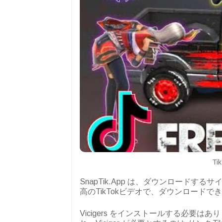
Ti
SnapTik.App は、ダウンロードするサ
高のTikTokビデオで、ダウンロードで
Vicigers をインストールする必要はあ