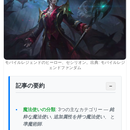
モバイルレジェンドのヒーロー、セシリオン。出典: モバイルレジ
ェンドファンダム
記事の要約
−
魔法使いの分類
: 3つの主なカテゴリー —
純
粋な魔法使い
,
追加属性を持つ魔法使い
、 と
準魔術師
.