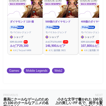
ダイヤモンド 110 個
568個のダイヤモンド
408個のダイヤモンド
モバイルレジェンド
モバイルレジェンド
モバイルレジェンド
ショップ
ショップ
ショップ
IDR 32,000
ルピア170,000
IDR 110,000
8%
13%
2%
ルピア29,300
146,900ルピア
107,800ルピア
4.4 | Terjual 6406
4.5 | 販売数 3821
4.6 | 販売数 3576
Games
Mobile Legends
Web2
PREVIOUS
NEXT
最高にクールなゲームのため
小さな文字で書かれた 100 以
の 100 のクールなアニメの名
上の美しい FF 名で、相手を驚