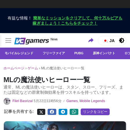
有益な情報！
簡単なミッションをクリアして、何十万ルピアも
稼ぎましょう！こちらをチェック！
VCGamersだけで最新のゲームニュースを入手
News
VCGamers ニュース
JA
モバイルレジェンド
フリーファイア
PUBG
原神インパクト
ロ
ホームページ
›
ゲーム
›
MLの魔法使いヒーロー一覧
MLの魔法使いヒーロー一覧
通常、ML の魔法使いヒーローは、スタン、スロー、フリーズ、ま
たは固定などの群衆制御効果を持つスキルを持っています。
Fikri Basrizal
5月22日11時56分
Games
,
Mobile Legends
/
記事を共有する:
リンクをコピー