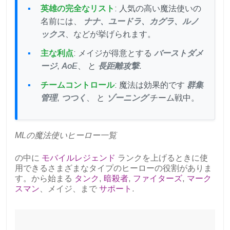
英雄の完全なリスト
: 人気の高い魔法使いの
名前には、
ナナ、ユードラ、カグラ、ルノ
ックス
、などが挙げられます。
主な利点
: メイジが得意とする
バーストダメ
ージ
,
AoE
、 と
長距離攻撃
.
チームコントロール
: 魔法は効果的です
群集
管理
,
つつく
、 と
ゾーニング
チーム戦中。
MLの魔法使いヒーロー一覧
の中に
モバイルレジェンド
ランクを上げるときに使
用できるさまざまなタイプのヒーローの役割がありま
す。から始まる
タンク
,
暗殺者
,
ファイターズ
,
マーク
スマン
、メイジ、まで
サポート
.