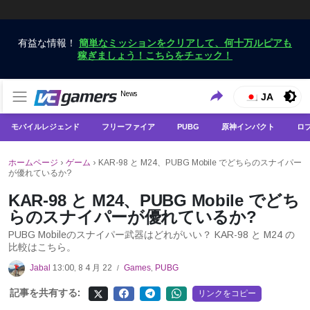
有益な情報！
簡単なミッションをクリアして、何十万ルピアも
稼ぎましょう！こちらをチェック！
VCGamersだけで最新のゲームニュースを入手
News
VCGamers ニュース
JA
モバイルレジェンド
フリーファイア
PUBG
原神インパクト
ロ
ホームページ
›
ゲーム
›
KAR-98 と M24、PUBG Mobile でどちらのスナイパー
が優れているか?
KAR-98 と M24、PUBG Mobile でどち
らのスナイパーが優れているか?
PUBG Mobileのスナイパー武器はどれがいい？ KAR-98 と M24 の
比較はこちら。
Jabal
13:00, 8 4 月 22
Games
,
PUBG
/
記事を共有する:
リンクをコピー