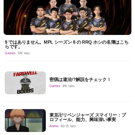
9 ではありません。MPL シーズン 8 の RRQ ホシの名簿はこち
らです。
Games
5年 lalu
密猟は違法!?解説をチェック！
Games
4年 lalu
東京卍リベンジャーズ スマイリー：プ
ロフィール、能力、興味深い事実
Anime
8か月 lalu