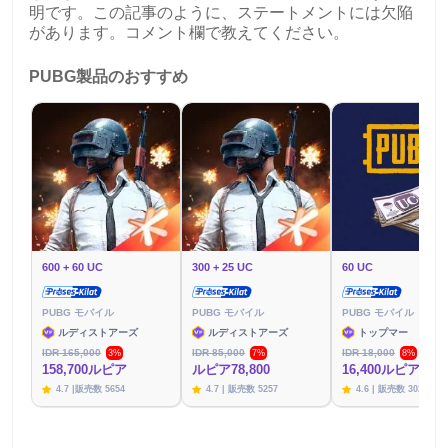
明です。この記事のように、ステートメントには欠陥
があります。コメント欄で教えてください。
PUBG製品のおすすめ
600 + 60 UC
300 + 25 UC
60 UC
PUBG モバイル
PUBG モバイル
PUBG モバイル
ルディストアーズ
ルディストアーズ
トップマー
IDR 165,000
IDR 85,000
IDR 18,000
3%
7%
8%
158,700ルピア
ルピア78,800
16,400ルピア
4.7 |販売数 5654
4.7 | 販売数 5257
4.6 | 販売数 3020