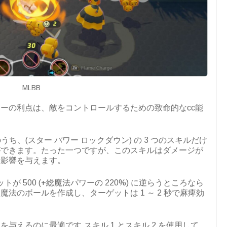
MLBB
ーの利点は、敵をコントロールするための致命的なcc能
ち、(スター パワー ロックダウン) の 3 つのスキルだけ
ができます。たった一つですが、このスキルはダメージが
な影響を与えます。
が 500 (+総魔法パワーの 220%) に逆らうところなら
法のボールを作成し、ターゲットは 1 ～ 2 秒で麻痺効
与えるのに最適です.スキル 1 とスキル 2 を使用して、