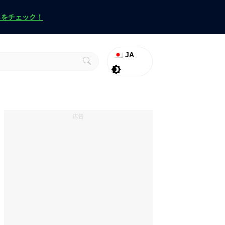
らをチェック！
JA
ラグナロク
Promo
ヴァロラント
広告