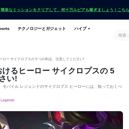
！
簡単なミッションをクリアして、何十万ルピアも稼ぎましょう！こち
ports
テクノロジーとガジェット
ハイプ
ースを入手
ース
G
原神インパクト
ロブロックス
マインクラフト
土田 2
ロー サイクロプスの 5 つの利点、注意してください!
けるヒーロー サイクロプスの 5
さい!
。また、モバイル レジェンドのサイクロプス ヒーローには、知っておくべ
 Legends