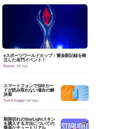
eスポーツワールドカップ：賞金新記録を樹
立した名門イベント！
Esports
2年 lalu
スマートフォンでSIMカー
ドが読み取れない場合の解
決策
Tech & Gadget
2年 lalu
期限切れのStarLightスキン
を購入する方法についての
簡単なチュートリアル