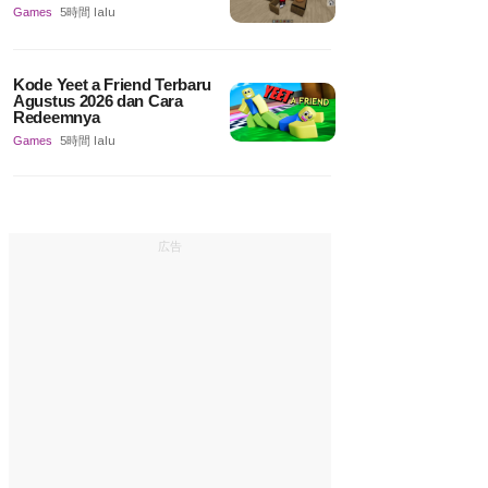
Games
5時間 lalu
Kode Yeet a Friend Terbaru
Agustus 2026 dan Cara
Redeemnya
Games
5時間 lalu
広告