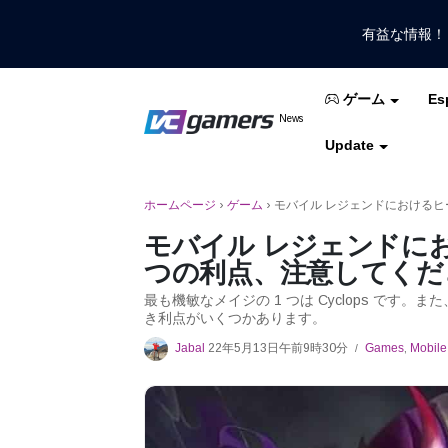
有益な情報
Es
ゲーム
VCGamersだけで最新のゲームニュ
News
VCGamers ニュ
Update
モバイルレジェンド
フリーファイア
PUB
ホームページ
›
ゲーム
›
モバイル レジェンドにおけるヒー
モバイル レジェンドにお
つの利点、注意してくだ
最も機敏なメイジの 1 つは Cyclops です
き利点がいくつかあります。
Jabal
22年5月13日午前9時30分
Games
,
Mobile
/