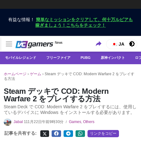
有益な情報！
簡単なミッションをクリアして、何十万ルピアも
稼ぎましょう！こちらをチェック！
VCGamersだけで最新のゲームニュースを入手
News
VCGamers ニュース
JA
モバイルレジェンド
フリーファイア
PUBG
原神インパクト
ロ
ホームページ
›
ゲーム
›
Steam デッキで COD: Modern Warfare 2 をプレイす
る方法
Steam デッキで COD: Modern
Warfare 2 をプレイする方法
Steam Deck で COD: Modern Warfare 2 をプレイするには、使用し
ているデバイスに Windows をインストールする必要があります。
Jabal
111月22日午前9時30分
Games
,
Others
/
記事を共有する:
リンクをコピー