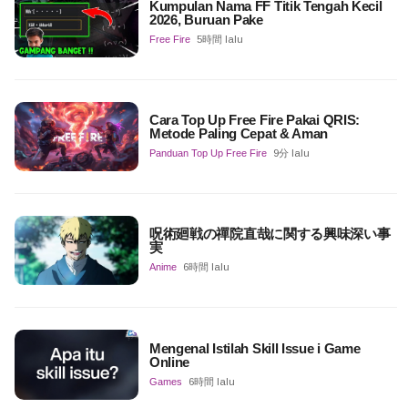
Kumpulan Nama FF Titik Tengah Kecil
2026, Buruan Pake
Free Fire
5時間 lalu
Cara Top Up Free Fire Pakai QRIS:
Metode Paling Cepat & Aman
Panduan Top Up Free Fire
9分 lalu
呪術廻戦の禪院直哉に関する興味深い事
実
Anime
6時間 lalu
Mengenal Istilah Skill Issue i Game
Online
Games
6時間 lalu