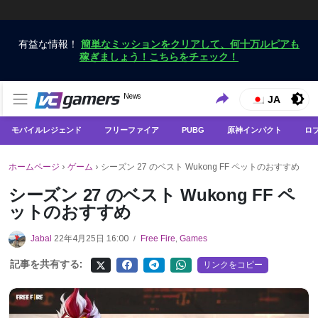
有益な情報！
簡単なミッションをクリアして、何十万ルピアも
稼ぎましょう！こちらをチェック！
VCGamersだけで最新のゲームニュースを入手
News
VCGamers ニュース
JA
モバイルレジェンド
フリーファイア
PUBG
原神インパクト
ロ
ホームページ
›
ゲーム
›
シーズン 27 のベスト Wukong FF ペットのおすすめ
シーズン 27 のベスト Wukong FF ペ
ットのおすすめ
Jabal
22年4月25日 16:00
Free Fire
,
Games
/
記事を共有する:
リンクをコピー