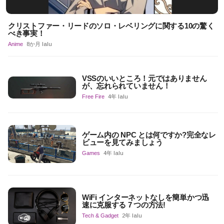
クリストファー・リードのソロ・レベリングに関する10の驚く
べき事実！
Anime
8か月 lalu
VSSのいいところ！元ではありません
が、忘れられていません！
Free Fire
4年 lalu
ゲーム内の NPC とは何ですか?完全なレ
ビューを見てみましょう
Games
4年 lalu
WiFi インターネットなしを簡単かつ迅
速に克服する 7 つの方法!
Tech & Gadget
2年 lalu