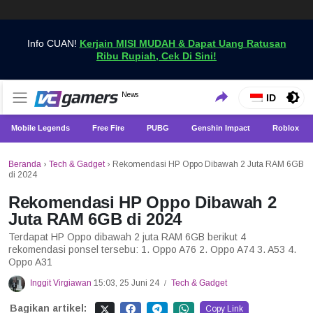
Info CUAN!
Kerjain MISI MUDAH & Dapat Uang Ratusan
Ribu Rupiah, Cek Di Sini!
Dapatkan Berita Games Terbaru Hanya di VCGamers
News
VCGamers News
ID
Mobile Legends
Free Fire
PUBG
Genshin Impact
Roblox
Beranda
›
Tech & Gadget
›
Rekomendasi HP Oppo Dibawah 2 Juta RAM 6GB
di 2024
Rekomendasi HP Oppo Dibawah 2
Juta RAM 6GB di 2024
Terdapat HP Oppo dibawah 2 juta RAM 6GB berikut 4
rekomendasi ponsel tersebu: 1. Oppo A76 2. Oppo A74 3. A53 4.
Oppo A31
Inggit Virgiawan
15:03, 25 Juni 24
Tech & Gadget
/
Bagikan artikel:
Copy Link