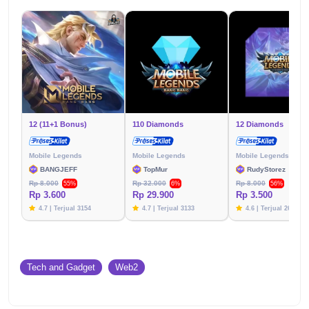
12 (11+1 Bonus)
110 Diamonds
12 Diamonds
Mobile Legends
Mobile Legends
Mobile Legends
BANGJEFF
TopMur
RudyStorez
Rp 8.000
Rp 32.000
Rp 8.000
55%
6%
56%
Rp 3.600
Rp 29.900
Rp 3.500
4.7 | Terjual 3154
4.7 | Terjual 3133
4.6 | Terjual 2617
Tech and Gadget
Web2