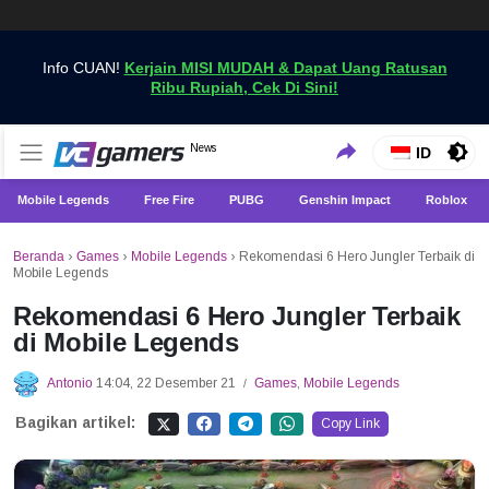
Info CUAN!
Kerjain MISI MUDAH & Dapat Uang Ratusan
Ribu Rupiah, Cek Di Sini!
Dapatkan Berita Games Terbaru Hanya di VCGamers
News
VCGamers News
ID
Mobile Legends
Free Fire
PUBG
Genshin Impact
Roblox
Beranda
›
Games
›
Mobile Legends
›
Rekomendasi 6 Hero Jungler Terbaik di
Mobile Legends
Rekomendasi 6 Hero Jungler Terbaik
di Mobile Legends
Antonio
14:04, 22 Desember 21
Games
,
Mobile Legends
/
Bagikan artikel:
Copy Link