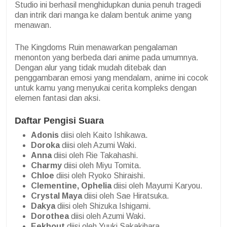
Studio ini berhasil menghidupkan dunia penuh tragedi
dan intrik dari manga ke dalam bentuk anime yang
menawan.
The Kingdoms Ruin menawarkan pengalaman
menonton yang berbeda dari anime pada umumnya.
Dengan alur yang tidak mudah ditebak dan
penggambaran emosi yang mendalam, anime ini cocok
untuk kamu yang menyukai cerita kompleks dengan
elemen fantasi dan aksi.
Daftar Pengisi Suara
Adonis
diisi oleh Kaito Ishikawa.
Doroka
diisi oleh Azumi Waki.
Anna
diisi oleh Rie Takahashi.
Charmy
diisi oleh Miyu Tomita.
Chloe
diisi oleh Ryoko Shiraishi.
Clementine, Ophelia
diisi oleh Mayumi Karyou.
Crystal Maya
diisi oleh Sae Hiratsuka.
Dakya
diisi oleh Shizuka Ishigami.
Dorothea
diisi oleh Azumi Waki.
Eekhout
diisi oleh Yuuki Sakakihara.