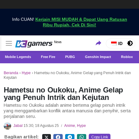
Info CUAN!
Kerjain MISI MUDAH & Dapat Uang Ratusan
Ribu Rupiah, Cek Di Sini!
Dapatkan Berita Games Terbaru Hanya di VCGamers
News
VCGamers News
ID
Mobile Legends
Free Fire
PUBG
Genshin Impact
Roblox
Beranda
›
Hype
›
Hametsu no Oukoku, Anime Gelap yang Penuh Intrik dan
Kejutan
Hametsu no Oukoku, Anime Gelap
yang Penuh Intrik dan Kejutan
Hametsu no Oukoku adalah anime bertema gelap penuh intrik
yang menggambarkan konflik antara manusia dan penyihir, serta
perjalanan seru.
Jabal
15:30, 18 Agustus 25
Anime
,
Hype
/
Bagikan artikel:
Copy Link