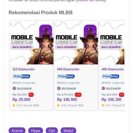
Rekomendasi Produk MLBB
110 Diamonds
568 Diamonds
408 Diamonds
Mobile Legends
Mobile Legends
Mobile Legends
BV2SHOP
BV2SHOP
BV2SHOP
Rp 32.000
Rp 170.000
Rp 110.000
9%
13%
3%
Rp 29.000
Rp 146.900
Rp 106.300
4.4 | Terjual 6431
4.5 | Terjual 3821
4.6 | Terjual 3576
Anime
Hype
Opt
Web2