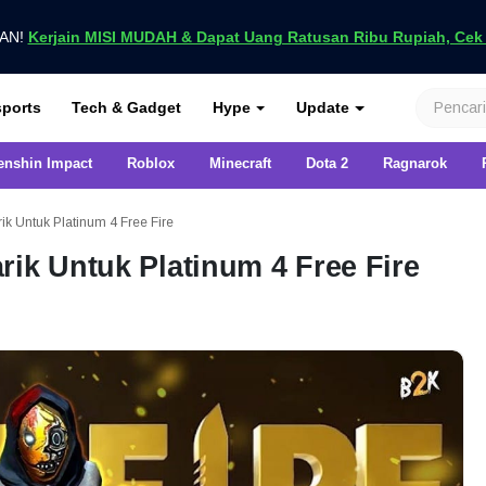
UAN!
Kerjain MISI MUDAH & Dapat Uang Ratusan Ribu Rupiah, Cek D
nya di VCGamers
ports
Tech & Gadget
Hype
Update
enshin Impact
Roblox
Minecraft
Dota 2
Ragnarok
ik Untuk Platinum 4 Free Fire
rik Untuk Platinum 4 Free Fire