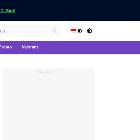
i Sini!
ID
Promo
Valorant
Advertisements