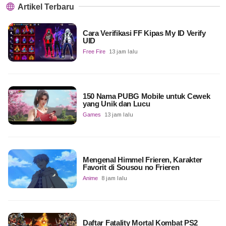
Artikel Terbaru
Cara Verifikasi FF Kipas My ID Verify
UID
Free Fire
13 jam lalu
150 Nama PUBG Mobile untuk Cewek
yang Unik dan Lucu
Games
13 jam lalu
Mengenal Himmel Frieren, Karakter
Favorit di Sousou no Frieren
Anime
8 jam lalu
Daftar Fatality Mortal Kombat PS2