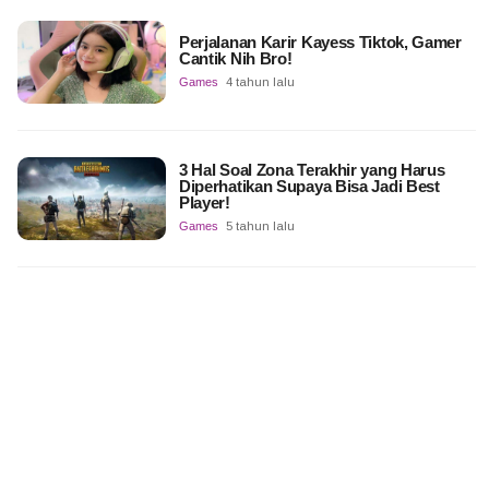
Perjalanan Karir Kayess Tiktok, Gamer
Cantik Nih Bro!
Games
4 tahun lalu
3 Hal Soal Zona Terakhir yang Harus
Diperhatikan Supaya Bisa Jadi Best
Player!
Games
5 tahun lalu