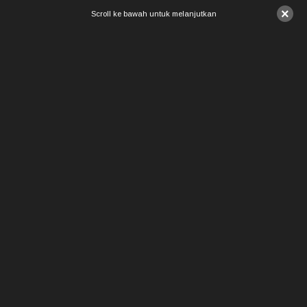
×
Scroll ke bawah untuk melanjutkan