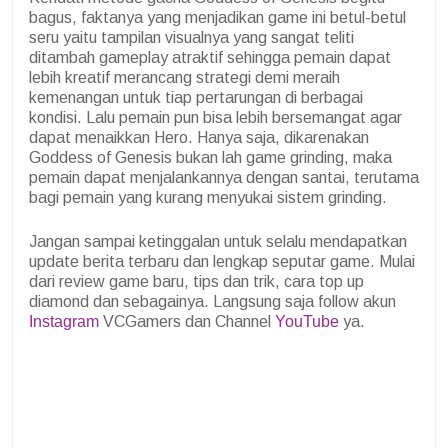
bagus, faktanya yang menjadikan game ini betul-betul
seru yaitu tampilan visualnya yang sangat teliti
ditambah gameplay atraktif sehingga pemain dapat
lebih kreatif merancang strategi demi meraih
kemenangan untuk tiap pertarungan di berbagai
kondisi. Lalu pemain pun bisa lebih bersemangat agar
dapat menaikkan Hero. Hanya saja, dikarenakan
Goddess of Genesis bukan lah game grinding, maka
pemain dapat menjalankannya dengan santai, terutama
bagi pemain yang kurang menyukai sistem grinding.
Jangan sampai ketinggalan untuk selalu mendapatkan
update berita terbaru dan lengkap seputar game. Mulai
dari review game baru, tips dan trik, cara top up
diamond dan sebagainya. Langsung saja follow akun
Instagram
VCGamers dan Channel
YouTube
ya.