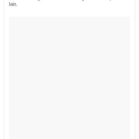
lain.