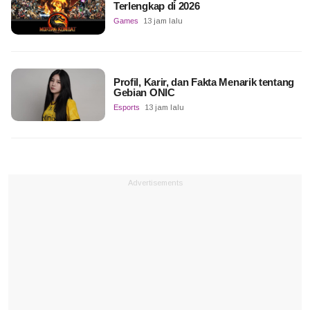
Terlengkap di 2026
Games
13 jam lalu
Profil, Karir, dan Fakta Menarik tentang
Gebian ONIC
Esports
13 jam lalu
Advertisements