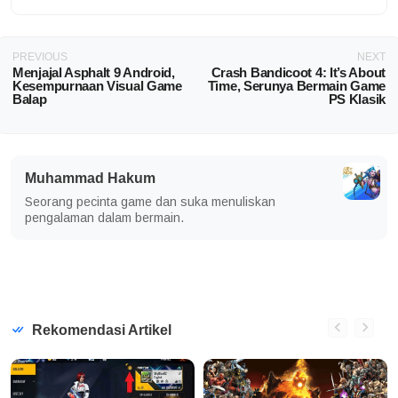
PREVIOUS
NEXT
Menjajal Asphalt 9 Android,
Crash Bandicoot 4: It’s About
Kesempurnaan Visual Game
Time, Serunya Bermain Game
Balap
PS Klasik
Muhammad Hakum
Seorang pecinta game dan suka menuliskan
pengalaman dalam bermain.
Rekomendasi Artikel