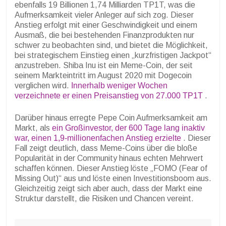
ebenfalls 19 Billionen 1,74 Milliarden TP1T, was die
Aufmerksamkeit vieler Anleger auf sich zog. Dieser
Anstieg erfolgt mit einer Geschwindigkeit und einem
Ausmaß, die bei bestehenden Finanzprodukten nur
schwer zu beobachten sind, und bietet die Möglichkeit,
bei strategischem Einstieg einen „kurzfristigen Jackpot“
anzustreben. Shiba Inu ist ein Meme-Coin, der seit
seinem Markteintritt im August 2020 mit Dogecoin
verglichen wird.
Innerhalb weniger Wochen
verzeichnete er einen Preisanstieg von 27.000 TP1T
.
Darüber hinaus erregte Pepe Coin Aufmerksamkeit am
Markt, als
ein Großinvestor, der 600 Tage lang inaktiv
war, einen 1,9-millionenfachen Anstieg erzielte
. Dieser
Fall zeigt deutlich, dass Meme-Coins über die bloße
Popularität in der Community hinaus echten Mehrwert
schaffen können. Dieser Anstieg löste „FOMO (Fear of
Missing Out)“ aus und löste einen Investitionsboom aus.
Gleichzeitig zeigt sich aber auch, dass der Markt eine
Struktur darstellt, die Risiken und Chancen vereint.