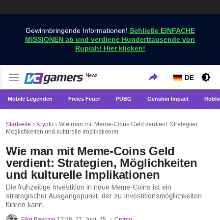
Gewinnbringende Informationen!
Schließe EINFACHE
MISSIONEN ab und verdiene Hunderttausende von
Rupiah! Hier klicken!
Holen Sie sich die neuesten Spielnachrichten nur bei
News
VCGamers-Neuigkeiten
DE
VCGamers
Mobile Legenden
Freies Feuer
PUBG
Genshin Impact
Roblo
Startseite
›
Krypto
›
Wie man mit Meme-Coins Geld verdient: Strategien,
Möglichkeiten und kulturelle Implikationen
Wie man mit Meme-Coins Geld
verdient: Strategien, Möglichkeiten
und kulturelle Implikationen
Die frühzeitige Investition in neue Meme-Coins ist ein
strategischer Ausgangspunkt, der zu Investitionsmöglichkeiten
führen kann.
Fikri Basrizal
13:38, 27. Juni, 25
Crypto
/