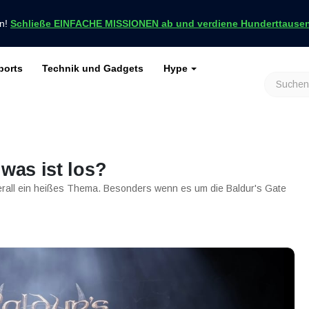
en!
Schließe EINFACHE MISSIONEN ab und verdiene Hunderttausend
ports
Technik und Gadgets
Hype
achrichten nur bei VCGamers
keiten
Genshin Impact
Roblox
Minecraft
Dota 2
Ragnarök
 was ist los?
berall ein heißes Thema. Besonders wenn es um die Baldur's Gate