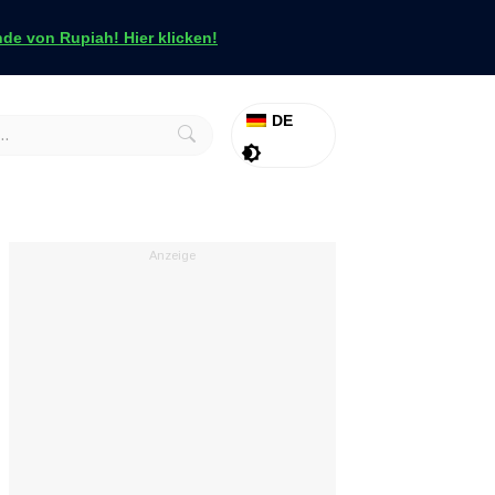
e von Rupiah! Hier klicken!
DE
Aktion
Tapfer
Anzeige