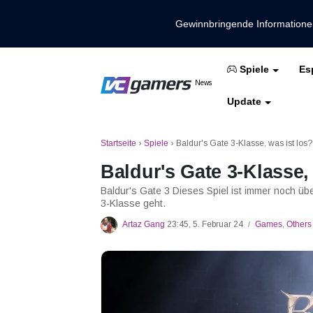
Gewinnbringende Information
Es
Spiele
Holen Sie sich die neuesten Spieln
News
VCGamers-Neuig
Update
Mobile Legenden
Freies Feuer
PUBG
Startseite
›
Spiele
›
Baldur's Gate 3-Klasse, was ist los?
Baldur's Gate 3-Klasse,
Baldur's Gate 3 Dieses Spiel ist immer noch ü
3-Klasse geht.
Artaz Gang
23:45, 5. Februar 24
Games
,
Others
/