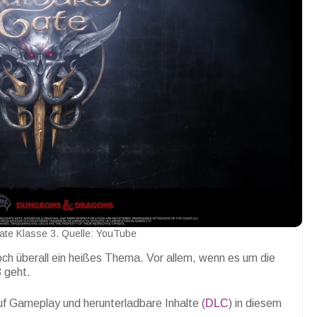
ate Klasse 3. Quelle: YouTube
och überall ein heißes Thema. Vor allem, wenn es um die
 geht.
uf Gameplay und herunterladbare Inhalte (
DLC
) in diesem