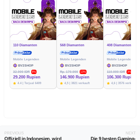
110 Diamanten
568 Diamanten
408 Diamanten
Mobile Legenden
Mobile Legenden
Mobile Legenden
BV2SHOP
BV2SHOP
BV2SHOP
32.000 IDR
Rp. 170.000
110.000 IDR
8%
13%
3%
29.200 Rupien
146.900 Rupien
106.300 Rupien
4.4 | Terjual 6409
4,5 | 3821 verkauft
4,6 | 3576 verkauft
PREVIOUS
NEXT
Offiziell in Indonesien, wird
Die 9 besten Gaming-