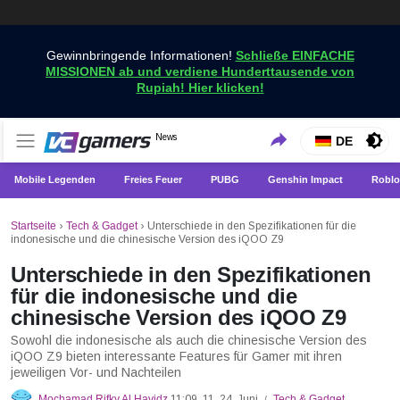
Gewinnbringende Informationen!
Schließe EINFACHE
MISSIONEN ab und verdiene Hunderttausende von
Rupiah! Hier klicken!
Holen Sie sich die neuesten Spielnachrichten nur bei
News
VCGamers-Neuigkeiten
DE
VCGamers
Mobile Legenden
Freies Feuer
PUBG
Genshin Impact
Roblo
Startseite
›
Tech & Gadget
›
Unterschiede in den Spezifikationen für die
indonesische und die chinesische Version des iQOO Z9
Unterschiede in den Spezifikationen
für die indonesische und die
chinesische Version des iQOO Z9
Sowohl die indonesische als auch die chinesische Version des
iQOO Z9 bieten interessante Features für Gamer mit ihren
jeweiligen Vor- und Nachteilen
Mochamad Rifky Al Havidz
11:09, 11. 24. Juni
Tech & Gadget
/