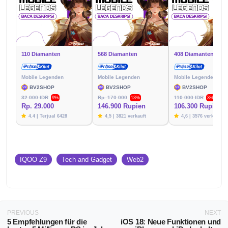
110 Diamanten
568 Diamanten
408 Diamanten
Mobile Legenden
Mobile Legenden
Mobile Legenden
BV2SHOP
BV2SHOP
BV2SHOP
32.000 IDR
Rp. 170.000
110.000 IDR
9%
13%
3%
Rp. 29.000
146.900 Rupien
106.300 Rupien
4.4 | Terjual 6428
4,5 | 3821 verkauft
4,6 | 3576 verkauft
IQOO Z9
Tech and Gadget
Web2
PREVIOUS
NEXT
5 Empfehlungen für die
iOS 18: Neue Funktionen und