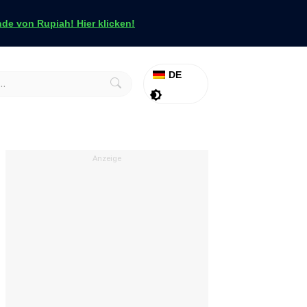
e von Rupiah! Hier klicken!
DE
Aktion
Tapfer
Anzeige