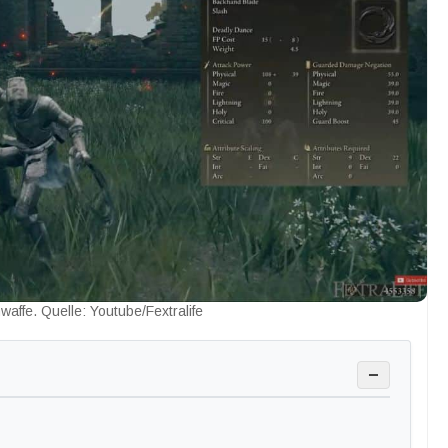
waffe. Quelle: Youtube/Fextralife
−