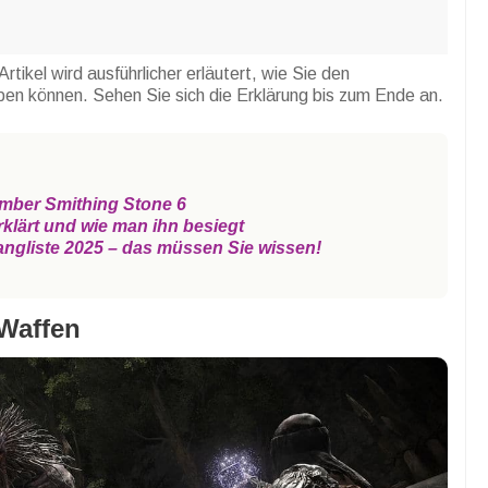
Artikel wird ausführlicher erläutert, wie Sie den
ben können. Sehen Sie sich die Erklärung bis zum Ende an.
omber Smithing Stone 6
rklärt und wie man ihn besiegt
angliste 2025 – das müssen Sie wissen!
 Waffen