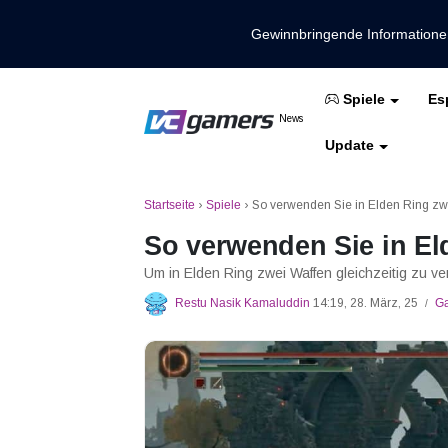
Gewinnbringende Information
Es
Spiele
Holen Sie sich die neuesten Spieln
News
VCGamers-Neuig
Update
Mobile Legenden
Freies Feuer
PUBG
Startseite
›
Spiele
›
So verwenden Sie in Elden Ring zwe
So verwenden Sie in Eld
Um in Elden Ring zwei Waffen gleichzeitig zu v
Restu Nasik Kamaluddin
14:19, 28. März, 25
G
/