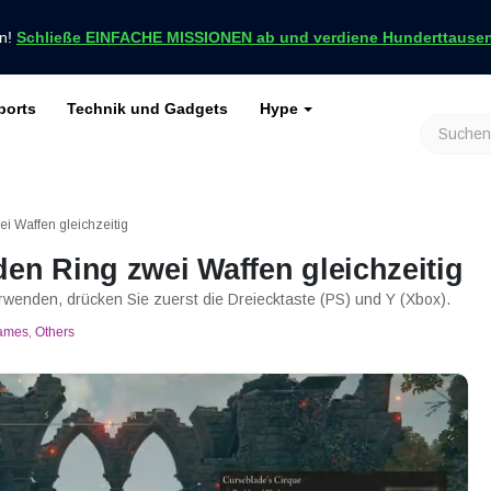
en!
Schließe EINFACHE MISSIONEN ab und verdiene Hunderttausend
ports
Technik und Gadgets
Hype
achrichten nur bei VCGamers
keiten
Genshin Impact
Roblox
Minecraft
Dota 2
Ragnarök
i Waffen gleichzeitig
en Ring zwei Waffen gleichzeitig
erwenden, drücken Sie zuerst die Dreiecktaste (PS) und Y (Xbox).
ames
,
Others