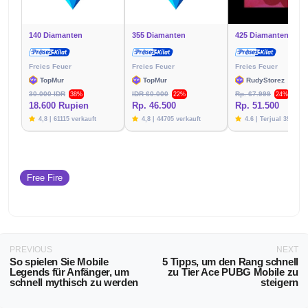
140 Diamanten
355 Diamanten
425 Diamanten
Freies Feuer
Freies Feuer
Freies Feuer
TopMur
TopMur
RudyStorez
30.000 IDR
IDR 60.000
Rp. 67.999
38%
22%
24%
18.600 Rupien
Rp. 46.500
Rp. 51.500
4,8 | 61115 verkauft
4,8 | 44705 verkauft
4.6 | Terjual 39782
Free Fire
PREVIOUS
NEXT
So spielen Sie Mobile
5 Tipps, um den Rang schnell
Legends für Anfänger, um
zu Tier Ace PUBG Mobile zu
schnell mythisch zu werden
steigern