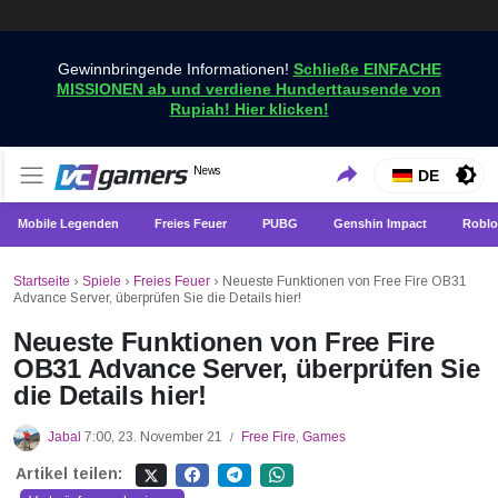
Gewinnbringende Informationen!
Schließe EINFACHE
MISSIONEN ab und verdiene Hunderttausende von
Rupiah! Hier klicken!
Holen Sie sich die neuesten Spielnachrichten nur bei
News
VCGamers-Neuigkeiten
DE
VCGamers
Mobile Legenden
Freies Feuer
PUBG
Genshin Impact
Roblo
Startseite
›
Spiele
›
Freies Feuer
›
Neueste Funktionen von Free Fire OB31
Advance Server, überprüfen Sie die Details hier!
Neueste Funktionen von Free Fire
OB31 Advance Server, überprüfen Sie
die Details hier!
Jabal
7:00, 23. November 21
Free Fire
,
Games
/
Artikel teilen: