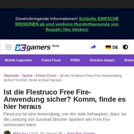
Gewinnbringende Informationen!
Schließe EINFACHE
MISSIONEN ab und verdiene Hunderttausende von
Rupiah! Hier klicken!
Holen Sie sich die neuesten Spielnachrichten nur bei
News
VCGamers-Neuigkeiten
DE
VCGamers
Mobile Legenden
Freies Feuer
PUBG
Genshin Impact
Roblo
Startseite
›
Spiele
›
Freies Feuer
›
Ist die Flestruco Free Fire-Anwendung
sicher? Komm, finde es hier heraus
Ist die Flestruco Free Fire-
Anwendung sicher? Komm, finde es
hier heraus
Flestruco ist eine Anwendung, von der viele behaupten, dass sie
die Leistung von Survival-Shooter-Spielern wie Free Fire
verbessern kann.
Meta Ayu
12:33, 20. Januar 25
Free Fire
,
Games
/