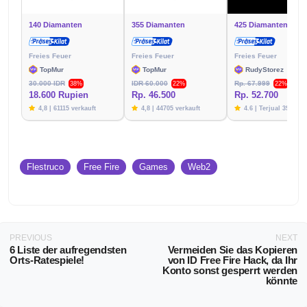
140 Diamanten
355 Diamanten
425 Diamanten
Freies Feuer
Freies Feuer
Freies Feuer
TopMur
TopMur
RudyStorez
30.000 IDR
IDR 60.000
Rp. 67.999
38%
22%
22%
18.600 Rupien
Rp. 46.500
Rp. 52.700
4,8 | 61115 verkauft
4,8 | 44705 verkauft
4.6 | Terjual 39788
Flestruco
Free Fire
Games
Web2
PREVIOUS
NEXT
6 Liste der aufregendsten
Vermeiden Sie das Kopieren
Orts-Ratespiele!
von ID Free Fire Hack, da Ihr
Konto sonst gesperrt werden
könnte