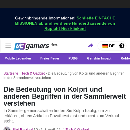
Gewinnbringende Informationen!
Schließe EINFACHE
MISSIONEN ab und verdiene Hunderttausende von
Rupiah! Hier klicken!
Holen Sie sich die neuesten Spielnachrichten nur bei
News
VCGamers-Neuigkeiten
DE
VCGamers
Mobile Legenden
Freies Feuer
PUBG
Genshin Impact
Roblo
Startseite
›
Tech & Gadget
›
Die Bedeutung von Kolpri und anderen Begriffen
in der Sammlerwelt verstehen
Die Bedeutung von Kolpri und
anderen Begriffen in der Sammlerwelt
verstehen
In Sammlergemeinschaften finden Sie Kolpri häufig, um zu
erklären, ob ein Artikel in Privatbesitz ist und nicht zum Verkauf
steht.
Fikri Basrizal
10:46, 8. April, 25
Tech & Gadget
/