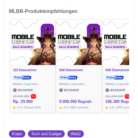
MLBB-Produktempfehlungen
110 Diamanten
568 Diamanten
408 Diamanten
Mobile Legenden
Mobile Legenden
Mobile Legenden
BV2SHOP
BV2SHOP
BV2SHOP
32.000 IDR
110.000 IDR
9%
3%
Rp. 29.000
9.000.000 Rupiah
106.300 Rupien
4.4 | Terjual 6433
4,5 | 3821 verkauft
4,6 | 3576 verkauft
Kolpri
Tech and Gadget
Web2